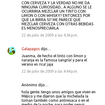
CON CERVEZA Y LA VERDAD NO ME DA
NINGUNA CURIOSIDAD... A ALGUNO SE LE
OCURRIRIA MEZCLAR UN TINTO CON
LIMON O CON WHISKY? ENTONCES POR
QUE LA BIRRA SI? ME PARECE QUE
MEZCLAR CERVEZA CON OTRAS BEBIDAS
ES MENOSPRECIARLA
22 de julio de 2009 a las 4:36 p.m.
Galapagos
dijo…
Juanma, de hecho el tinto con limon y
naranja es la famosa sangría! y para el
verano es rica! jaja
22 de julio de 2009 a las 4:44 p.m.
Anónimo dijo…
hola gente. tengo unos amigos que viven en
Méjico y me dijeron que la michelada la
toman también como antiresaca o en el
medio de la noche, para poder seguir