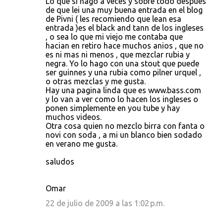
Lo que si hago a veces y sobre todo despues
de que lei una muy buena entrada en el blog
de Pivni ( les recomiendo que lean esa
entrada )es el black and tann de los ingleses
, o sea lo que mi viejo me contaba que
hacian en retiro hace muchos anios , que no
es ni mas ni menos , que mezclar rubia y
negra. Yo lo hago con una stout que puede
ser guinnes y una rubia como pilner urquel ,
o otras mezclas y me gusta.
Hay una pagina linda que es www.bass.com
y lo van a ver como lo hacen los ingleses o
ponen simplemente en you tube y hay
muchos videos.
Otra cosa quien no mezclo birra con fanta o
novi con soda , a mi un blanco bien sodado
en verano me gusta.
saludos
Omar
22 de julio de 2009 a las 1:02 p.m.