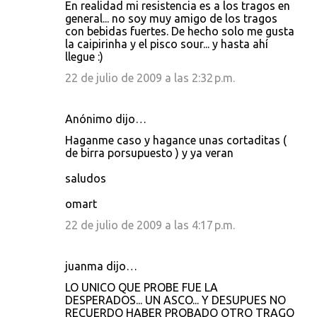
En realidad mi resistencia es a los tragos en
general... no soy muy amigo de los tragos
con bebidas fuertes. De hecho solo me gusta
la caipirinha y el pisco sour... y hasta ahí
llegue :)
22 de julio de 2009 a las 2:32 p.m.
Anónimo dijo…
Haganme caso y hagance unas cortaditas (
de birra porsupuesto ) y ya veran
saludos
omart
22 de julio de 2009 a las 4:17 p.m.
juanma dijo…
LO UNICO QUE PROBE FUE LA
DESPERADOS... UN ASCO... Y DESUPUES NO
RECUERDO HABER PROBADO OTRO TRAGO