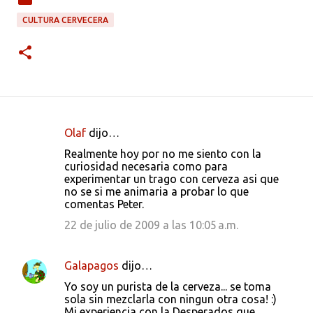
CULTURA CERVECERA
Olaf
dijo…
C
Realmente hoy por no me siento con la
o
curiosidad necesaria como para
experimentar un trago con cerveza asi que
m
no se si me animaria a probar lo que
e
comentas Peter.
n
22 de julio de 2009 a las 10:05 a.m.
t
a
Galapagos
dijo…
r
Yo soy un purista de la cerveza... se toma
i
sola sin mezclarla con ningun otra cosa! :)
Mi experiencia con la Desperados que