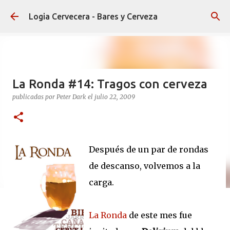
Ir al contenido principal
Logia Cervecera - Bares y Cerveza
La Ronda #14: Tragos con cerveza
publicadas por
Peter Dark
el
julio 22, 2009
Después de un par de rondas
de descanso, volvemos a la
carga.
La Ronda
de este mes fue