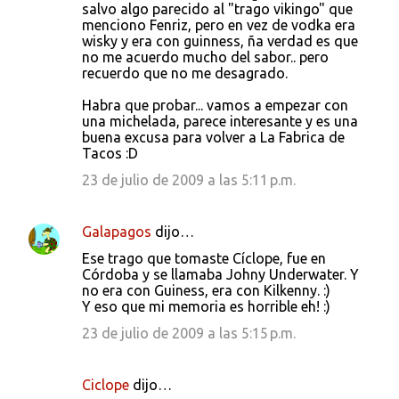
salvo algo parecido al "trago vikingo" que
menciono Fenriz, pero en vez de vodka era
wisky y era con guinness, ña verdad es que
no me acuerdo mucho del sabor.. pero
recuerdo que no me desagrado.
Habra que probar... vamos a empezar con
una michelada, parece interesante y es una
buena excusa para volver a La Fabrica de
Tacos :D
23 de julio de 2009 a las 5:11 p.m.
Galapagos
dijo…
Ese trago que tomaste Cíclope, fue en
Córdoba y se llamaba Johny Underwater. Y
no era con Guiness, era con Kilkenny. :)
Y eso que mi memoria es horrible eh! :)
23 de julio de 2009 a las 5:15 p.m.
Ciclope
dijo…