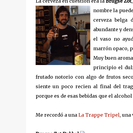
La cerveza en cuestión era la
Brugse Zot
nombre la puede
cerveza belga 
abundante y dens
el vaso no ayud
marrón opaco, po
Muy buen aroma 
principio el du
frutado notorio con algo de frutos sec
siente un poco recien al final del tr
porque es de esas bebidas que el alcohol l
Me recordó a una
La Trappe Tripel
, una