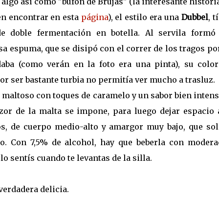
, algo así como "bufón de Brujas" (la interesante
histori
n encontrar en esta
página
), el estilo era una
Dubbel
, t
de doble fermentación en botella. Al servila formó
a espuma, que se disipó con el correr de los tragos p
aba (como verán en la foto era una pinta), su color
r ser bastante turbia no permitía ver mucho a trasluz.
maltoso con toques de caramelo y un sabor bien intenso
lzor de la malta se impone, para luego dejar espacio 
os, de cuerpo medio-alto y amargor muy bajo, que sol
ago. Con 7,5% de alcohol, hay que beberla con modera
o sentís cuando te levantas de la silla.
 verdadera delicia.