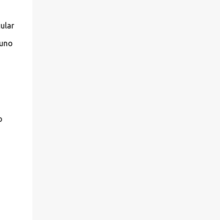
ular
 uno
o