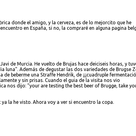
brica donde el amigo, y la cerveza, es de lo mejorcito que he
 encuentro en España, si no, la compraré en alguna pagina bel
vi de Murcia. He vuelto de Brujas hace deiciseis horas, y tuv
media luna". Además de degustar las dos variedades de Brugse Z
ia de beberme una Straffe Hendrik, de ¡¡¡cuadruple fermentación
mente y sin prisas. Cuando el guia de la visita nos vio
ica nos dijo: "your are testing the best beer of Brugge, take yo
 ya la he visto. Ahora voy a ver si encuentro la copa.