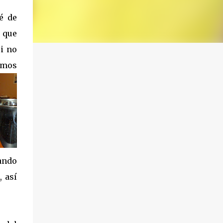
é de
 que
i no
amos
ando
 así