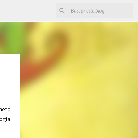
pero
ogia