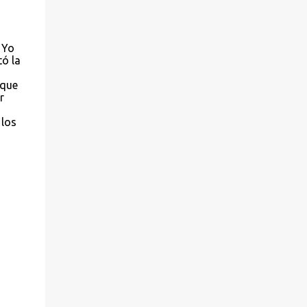
 Yo
ó la
 que
r
 los