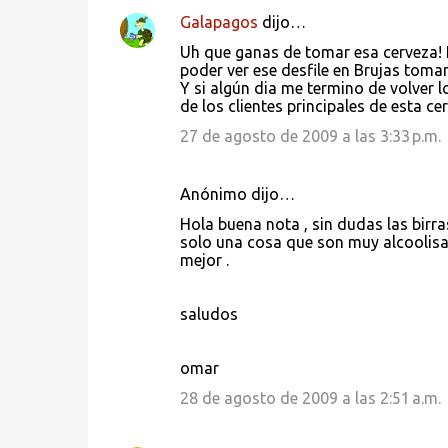
Galapagos
dijo…
C
Uh que ganas de tomar esa cerveza! L
o
poder ver ese desfile en Brujas toma
Y si algún dia me termino de volver l
m
de los clientes principales de esta cerv
e
27 de agosto de 2009 a las 3:33 p.m.
n
t
Anónimo dijo…
a
Hola buena nota , sin dudas las birra
r
solo una cosa que son muy alcoolis
i
mejor .
o
s
saludos
omar
28 de agosto de 2009 a las 2:51 a.m.