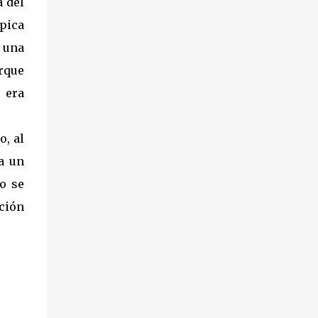
a del
ípica
 una
orque
 era
, al
a un
o se
ción