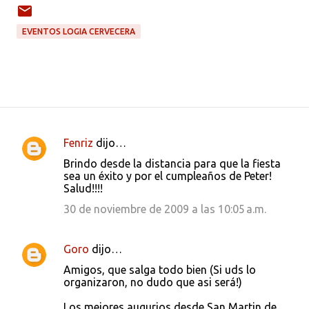
EVENTOS LOGIA CERVECERA
Fenriz
dijo…
C
Brindo desde la distancia para que la fiesta
o
sea un éxito y por el cumpleaños de Peter!
Salud!!!!
m
e
30 de noviembre de 2009 a las 10:05 a.m.
n
t
Goro
dijo…
a
Amigos, que salga todo bien (Si uds lo
organizaron, no dudo que asi será!)
r
i
Los mejores augurios desde San Martin de