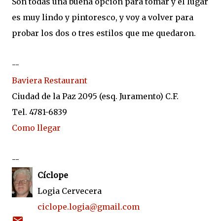
Son todas una buena opción para tomar y el lugar
es muy lindo y pintoresco, y voy a volver para
probar los dos o tres estilos que me quedaron.
--
Baviera Restaurant
Ciudad de la Paz 2095 (esq. Juramento) C.F.
Tel. 4781-6839
Como llegar
--
C
íclope
Logia Cervecera
ciclope.logia@gmail.com