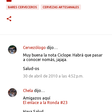
BARES CERVECEROS
CERVEZAS ARTESANALES
Cervezólogo
dijo…
C
Muy buena la nota Ciclope. Habrá que pasar
o
a conocer nomás, jajaja.
m
Salud-os
e
30 de abril de 2010 a las 4:52 p.m.
n
t
Chela
dijo…
a
Amigazos aquí
r
El enlace a la Ronda #23
i
Haya Salud