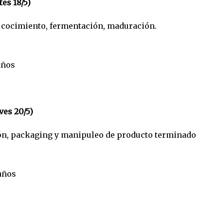
es 18/5)
 cocimiento, fermentación, maduración.
años
ves 20/5)
ión, packaging y manipuleo de producto terminado
años