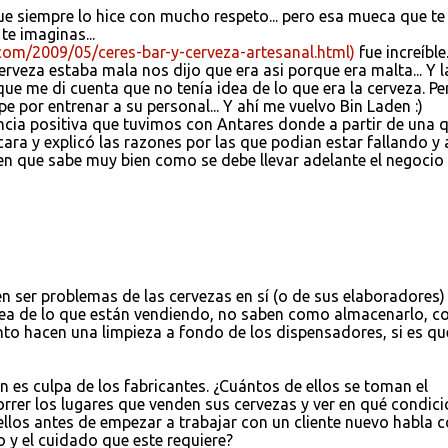
 que siempre lo hice con mucho respeto... pero esa mueca que te
e imaginas...
.com/2009/05/ceres-bar-y-cerveza-artesanal.html)
fue increíble
rveza estaba mala nos dijo que era asi porque era malta... Y l
e me di cuenta que no tenía idea de lo que era la cerveza. Per
e por entrenar a su personal... Y ahí me vuelvo Bin Laden :)
cia positiva que tuvimos con Antares donde a partir de una 
 cara y explicó las razones por las que podian estar fallando y a
en que sabe muy bien como se debe llevar adelante el negocio 
 ser problemas de las cervezas en sí (o de sus elaboradores)
idea de lo que están vendiendo, no saben como almacenarlo, 
nto hacen una limpieza a fondo de los dispensadores, si es qu
n es culpa de los fabricantes. ¿Cuántos de ellos se toman el
orrer los lugares que venden sus cervezas y ver en qué condic
ellos antes de empezar a trabajar con un cliente nuevo habla 
o y el cuidado que este requiere?