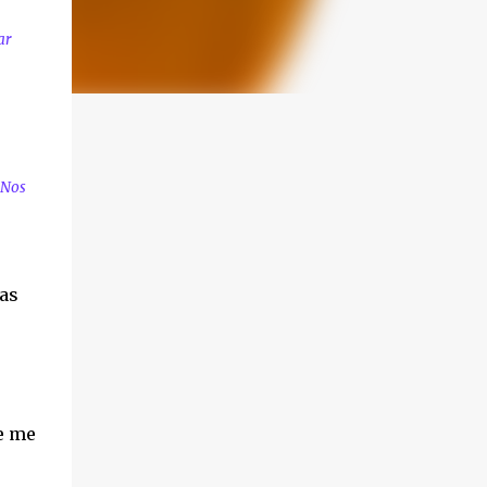
ar
 Nos
as
e me