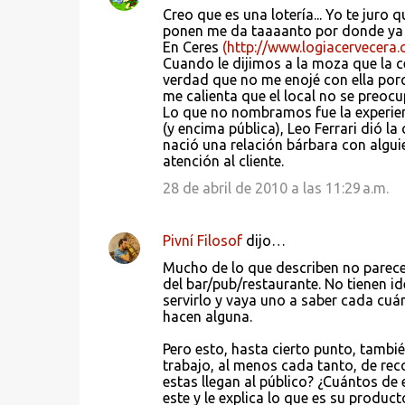
i
Creo que es una lotería... Yo te juro
ponen me da taaaanto por donde ya t
o
En Ceres
(http://www.logiacervecera
s
Cuando le dijimos a la moza que la ce
verdad que no me enojé con ella porqu
me calienta que el local no se preocup
Lo que no nombramos fue la experien
(y encima pública), Leo Ferrari dió la
nació una relación bárbara con algui
atención al cliente.
28 de abril de 2010 a las 11:29 a.m.
Pivní Filosof
dijo…
Mucho de lo que describen no parecen
del bar/pub/restaurante. No tienen 
servirlo y vaya uno a saber cada cuá
hacen alguna.
Pero esto, hasta cierto punto, tambié
trabajo, al menos cada tanto, de rec
estas llegan al público? ¿Cuántos de 
este y le explica lo que es su product