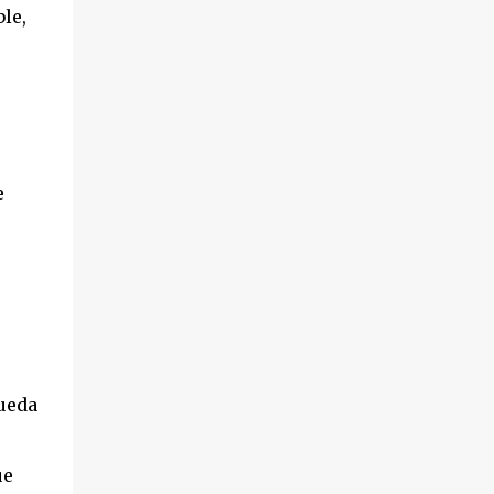
le,
e
queda
ue