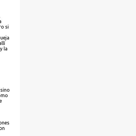
.
a
o si
queja
llí
y la
 sino
como
e
iones
con