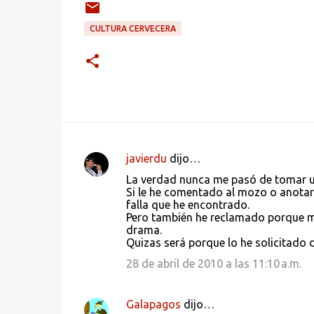
CULTURA CERVECERA
javierdu
dijo…
C
La verdad nunca me pasó de tomar un
o
Si le he comentado al mozo o anotar e
falla que he encontrado.
m
Pero también he reclamado porque me
e
drama.
Quizas será porque lo he solicitado 
n
28 de abril de 2010 a las 11:10 a.m.
t
a
r
Galapagos
dijo…