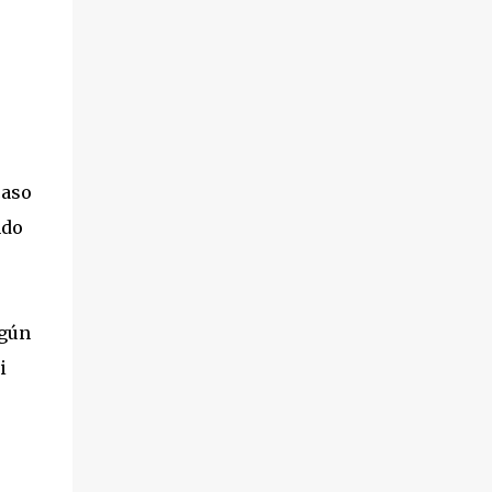
caso
ndo
egún
i