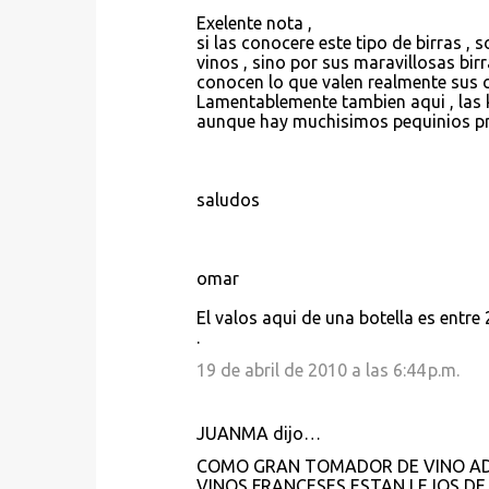
s
Exelente nota ,
si las conocere este tipo de birras , 
vinos , sino por sus maravillosas bir
conocen lo que valen realmente sus ce
Lamentablemente tambien aqui , las k
aunque hay muchisimos pequinios pr
saludos
omar
El valos aqui de una botella es entre
.
19 de abril de 2010 a las 6:44 p.m.
JUANMA dijo…
COMO GRAN TOMADOR DE VINO ADE
VINOS FRANCESES ESTAN LEJOS DE 