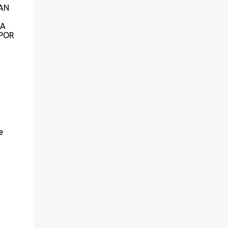
AN
RA
 POR
e