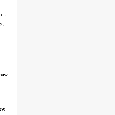
ocos
 ,
abusa
LOS