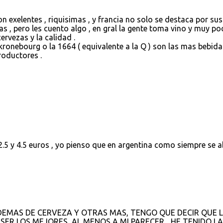
son exelentes , riquisimas , y francia no solo se destaca por sus
ras , pero les cuento algo , en gral la gente toma vino y muy p
rvezas y la calidad .
ronebourg o la 1664 ( equivalente a la Q ) son las mas bebidas
oductores .
 2.5 y 4.5 euros , yo pienso que en argentina como siempre se 
MAS DE CERVEZA Y OTRAS MAS, TENGO QUE DECIR QUE 
SER LOS MEJORES, AL MENOS A MI PARECER... HE TENIDO LA