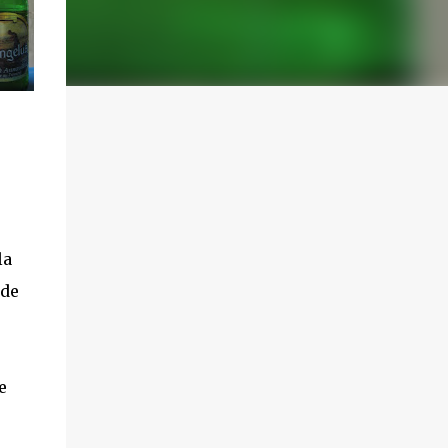
la
 de
e