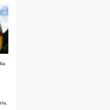
ía.
ría,