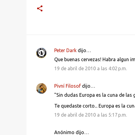
Peter Dark
dijo…
C
Que buenas cervezas! Habra algun im
o
19 de abril de 2010 a las 4:02 p.m.
m
e
Pivní Filosof
dijo…
n
"Sin dudas Europa es la cuna de las g
t
a
Te quedaste corto... Europa es la cun
r
19 de abril de 2010 a las 5:17 p.m.
i
o
Anónimo dijo…