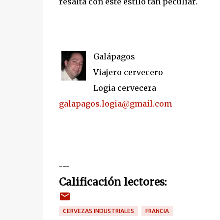
resalta con este estilo tan peculiar.
Galápagos
Viajero cervecero
Logia cervecera
galapagos.logia@gmail.com
---
Calificación lectores:
CERVEZAS INDUSTRIALES
FRANCIA