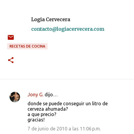
Logia Cervecera
contacto@logiacervecera.com
RECETAS DE COCINA
Jony G.
dijo…
C
donde se puede conseguir un litro de
o
cerveza ahumada?
a que precio?
m
gracias!
e
7 de junio de 2010 a las 11:06 p.m.
n