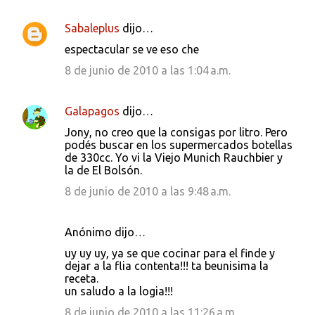
t
Sabaleplus
dijo…
a
espectacular se ve eso che
r
8 de junio de 2010 a las 1:04 a.m.
i
o
Galapagos
dijo…
s
Jony, no creo que la consigas por litro. Pero
podés buscar en los supermercados botellas
de 330cc. Yo vi la Viejo Munich Rauchbier y
la de El Bolsón.
8 de junio de 2010 a las 9:48 a.m.
Anónimo dijo…
uy uy uy, ya se que cocinar para el finde y
dejar a la flia contenta!!! ta beunisima la
receta.
un saludo a la logia!!!
8 de junio de 2010 a las 11:26 a.m.