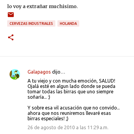
lo voy a extrañar muchisimo.
CERVEZAS INDUSTRIALES
HOLANDA
Galapagos
dijo…
C
A tu viejo y con mucha emoción, SALUD!
o
Ojalá esté en algun lado donde se pueda
tomar todas las birras que uno siempre
m
soñaría... :)
e
Y sobre esa vil acusación que no convido...
n
ahora que nos reuniremos llevaré esas
t
birras especiales! ;)
a
26 de agosto de 2010 a las 11:29 a.m.