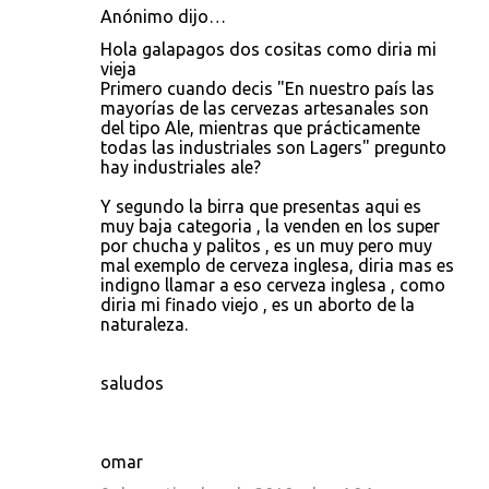
Anónimo dijo…
C
Hola galapagos dos cositas como diria mi
o
vieja
Primero cuando decis "En nuestro país las
m
mayorías de las cervezas artesanales son
e
del tipo Ale, mientras que prácticamente
todas las industriales son Lagers" pregunto
n
hay industriales ale?
t
Y segundo la birra que presentas aqui es
a
muy baja categoria , la venden en los super
r
por chucha y palitos , es un muy pero muy
mal exemplo de cerveza inglesa, diria mas es
i
indigno llamar a eso cerveza inglesa , como
o
diria mi finado viejo , es un aborto de la
naturaleza.
s
saludos
omar