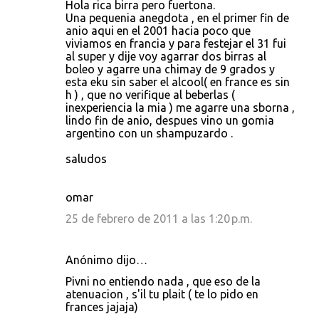
Hola rica birra pero fuertona.
o
Una pequenia anegdota , en el primer fin de
anio aqui en el 2001 hacia poco que
m
viviamos en francia y para festejar el 31 fui
e
al super y dije voy agarrar dos birras al
boleo y agarre una chimay de 9 grados y
n
esta eku sin saber el alcool( en france es sin
t
h ) , que no verifique al beberlas (
inexperiencia la mia ) me agarre una sborna ,
a
lindo fin de anio, despues vino un gomia
r
argentino con un shampuzardo .
i
saludos
o
s
omar
25 de febrero de 2011 a las 1:20 p.m.
Anónimo dijo…
Pivni no entiendo nada , que eso de la
atenuacion , s'il tu plait ( te lo pido en
frances jajaja)