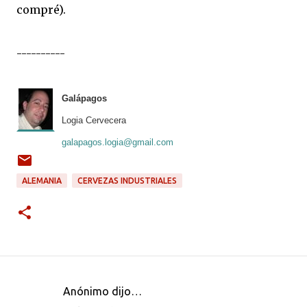
compré).
----------
Galápagos
Logia Cervecera
galapagos.logia@gmail.com
ALEMANIA
CERVEZAS INDUSTRIALES
Anónimo dijo…
C