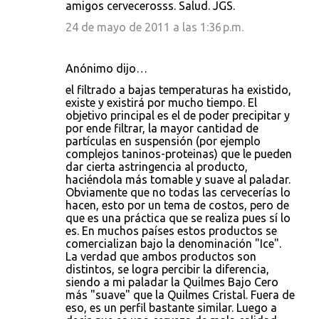
amigos cervecerosss. Salud. JGS.
24 de mayo de 2011 a las 1:36 p.m.
Anónimo dijo…
el filtrado a bajas temperaturas ha existido,
existe y existirá por mucho tiempo. El
objetivo principal es el de poder precipitar y
por ende filtrar, la mayor cantidad de
partículas en suspensión (por ejemplo
complejos taninos-proteinas) que le pueden
dar cierta astringencia al producto,
haciéndola más tomable y suave al paladar.
Obviamente que no todas las cervecerías lo
hacen, esto por un tema de costos, pero de
que es una práctica que se realiza pues sí lo
es. En muchos países estos productos se
comercializan bajo la denominación "Ice".
La verdad que ambos productos son
distintos, se logra percibir la diferencia,
siendo a mi paladar la Quilmes Bajo Cero
más "suave" que la Quilmes Cristal. Fuera de
eso, es un perfil bastante similar. Luego a