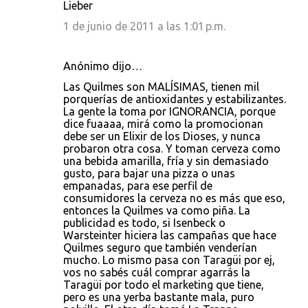
Lieber
1 de junio de 2011 a las 1:01 p.m.
Anónimo dijo…
Las Quilmes son MALÍSIMAS, tienen mil
porquerías de antioxidantes y estabilizantes.
La gente la toma por IGNORANCIA, porque
dice fuaaaa, mirá como la promocionan
debe ser un Elixir de los Dioses, y nunca
probaron otra cosa. Y toman cerveza como
una bebida amarilla, fría y sin demasiado
gusto, para bajar una pizza o unas
empanadas, para ese perfil de
consumidores la cerveza no es más que eso,
entonces la Quilmes va como piña. La
publicidad es todo, si Isenbeck o
Warsteinter hiciera las campañas que hace
Quilmes seguro que también venderían
mucho. Lo mismo pasa con Taragüi por ej,
vos no sabés cuál comprar agarrás la
Taragüi por todo el marketing que tiene,
pero es una yerba bastante mala, puro