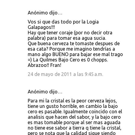
Anónimo dijo…
C
Vos si que das todo por la Logia
o
Galapagos!!!
Hay que tener coraje (por no decir otra
m
palabra) para tomar esa agua sucia.
e
Que buena cerveza te tomaste despues de
esa cata? Porque me imagino tendrías a
n
mano algo BUENO para bajar ese mal trago
t
=) La Quilmes Bajo Cero es 0 chopps.
Abrazoo!! Fran!
a
24 de mayo de 2011 a las 9:45 a.m.
r
i
Anónimo dijo…
o
s
Para mi la cristal es la peor cerveza lejos,
tiene un gusto horrible, en cambio la bajo
cero es pasable. Igualmente coincido con el
analisis que hacen del sabor, y la bajo cero
es mas tomable porque al ser mas aguada
no tiene ese sabor a tierra q tiene la cristal,
pero se nota que la calidad sigue siendo