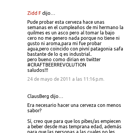
Zidd F
dijo…
Pude probar esta cerveza hace unas
semanas en el cumpleaños de mi hermano la
quilmes es un asco pero al tomar la bajo
cero no me genero nada porque no tiene ni
gusto ni aroma,para mi fue probar
agua,pero coincido con pivní patagonia safa
bastante de lo q es industrial..
pero bueno como dirian en twitter
#CRAFTBEERREVOLUTION
saludos!!!
24 de mayo de 2011 a las 11:16 p.m.
ClausBerg dijo…
Era necesario hacer una cerveza con menos
sabor?
Sí, creo que para que los pibes/as empiecen
a beber desde mas temprana edad, además
para que las personas a las cuales no les