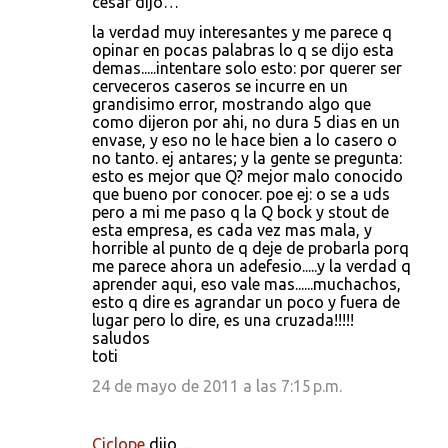
cesar dijo…
la verdad muy interesantes y me parece q
opinar en pocas palabras lo q se dijo esta
demas.....intentare solo esto: por querer ser
cerveceros caseros se incurre en un
grandisimo error, mostrando algo que
como dijeron por ahi, no dura 5 dias en un
envase, y eso no le hace bien a lo casero o
no tanto. ej antares; y la gente se pregunta:
esto es mejor que Q? mejor malo conocido
que bueno por conocer. poe ej: o se a uds
pero a mi me paso q la Q bock y stout de
esta empresa, es cada vez mas mala, y
horrible al punto de q deje de probarla porq
me parece ahora un adefesio.....y la verdad q
aprender aqui, eso vale mas......muchachos,
esto q dire es agrandar un poco y fuera de
lugar pero lo dire, es una cruzada!!!!!
saludos
toti
24 de mayo de 2011 a las 7:15 p.m.
Ciclope
dijo…