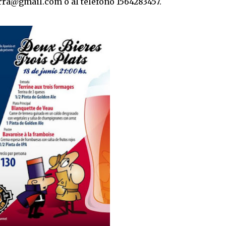
rra@gmail.com o al teléfono 1564283457.