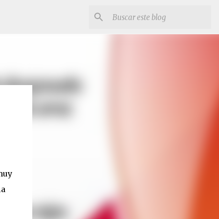
muy
la