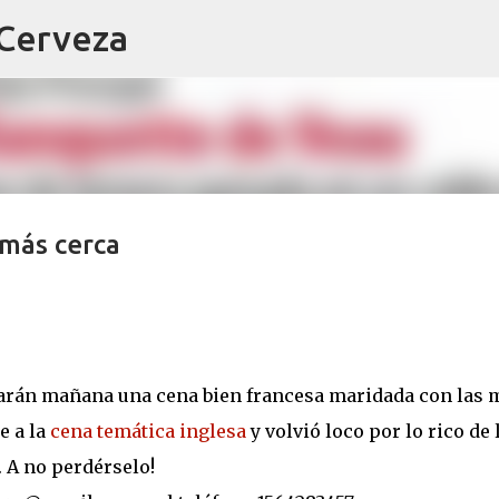
 Cerveza
Ir al contenido principal
más cerca
arán mañana una cena bien francesa maridada con las 
e a la
cena temática inglesa
y volvió loco por lo rico de 
 A no perdérselo!