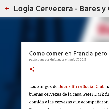
Logia Cervecera - Bares y
Como comer en Francia pero 
publicadas por
Galapagos
el
junio 17, 2011
Los amigos de
Buena Birra Social Club
h
buenas cervezas de la casa. Peter Dark fu
comida y las cervezas que acompañaron.