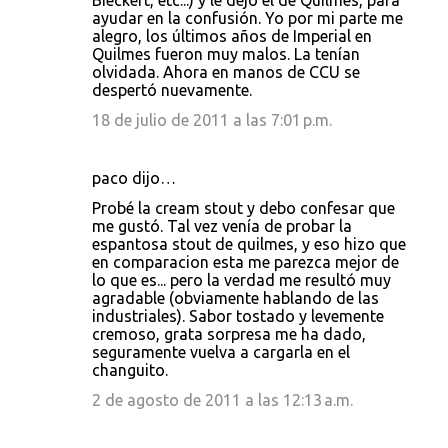
Bieckert, etc...) y le dejó el de Quilmes, para
ayudar en la confusión. Yo por mi parte me
alegro, los últimos años de Imperial en
Quilmes fueron muy malos. La tenían
olvidada. Ahora en manos de CCU se
despertó nuevamente.
18 de julio de 2011 a las 7:01 p.m.
paco dijo…
Probé la cream stout y debo confesar que
me gustó. Tal vez venía de probar la
espantosa stout de quilmes, y eso hizo que
en comparacion esta me parezca mejor de
lo que es... pero la verdad me resultó muy
agradable (obviamente hablando de las
industriales). Sabor tostado y levemente
cremoso, grata sorpresa me ha dado,
seguramente vuelva a cargarla en el
changuito.
2 de agosto de 2011 a las 12:13 a.m.