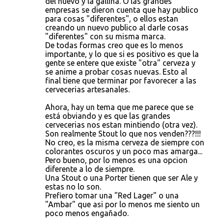
del huevo y la gallina. O las grandes
empresas se dieron cuenta que hay publico
para cosas "diferentes", o ellos estan
creando un nuevo publico al darle cosas
"diferentes" con su misma marca.
De todas formas creo que es lo menos
importante, y lo que si es positivo es que la
gente se entere que existe "otra" cerveza y
se anime a probar cosas nuevas. Esto al
final tiene que terminar por favorecer a las
cervecerias artesanales.
Ahora, hay un tema que me parece que se
está obviando y es que las grandes
cervecerias nos estan mintiendo (otra vez).
Son realmente Stout lo que nos venden???!!!
No creo, es la misma cerveza de siempre con
colorantes oscuros y un poco mas amarga...
Pero bueno, por lo menos es una opcion
diferente a lo de siempre.
Una Stout o una Porter tienen que ser Ale y
estas no lo son.
Prefiero tomar una "Red Lager" o una
"Ambar" que asi por lo menos me siento un
poco menos engañado.