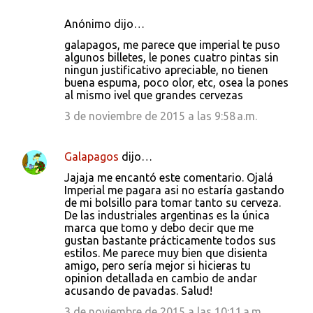
Anónimo dijo…
galapagos, me parece que imperial te puso
algunos billetes, le pones cuatro pintas sin
ningun justificativo apreciable, no tienen
buena espuma, poco olor, etc, osea la pones
al mismo ivel que grandes cervezas
3 de noviembre de 2015 a las 9:58 a.m.
Galapagos
dijo…
Jajaja me encantó este comentario. Ojalá
Imperial me pagara asi no estaría gastando
de mi bolsillo para tomar tanto su cerveza.
De las industriales argentinas es la única
marca que tomo y debo decir que me
gustan bastante prácticamente todos sus
estilos. Me parece muy bien que disienta
amigo, pero sería mejor si hicieras tu
opinion detallada en cambio de andar
acusando de pavadas. Salud!
3 de noviembre de 2015 a las 10:11 a.m.