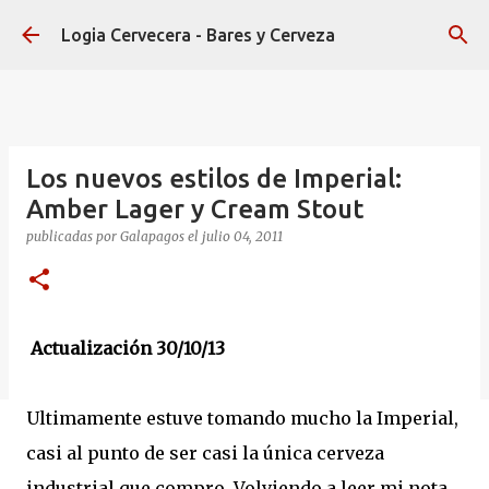
Ir al contenido principal
Logia Cervecera - Bares y Cerveza
Los nuevos estilos de Imperial:
Amber Lager y Cream Stout
publicadas por
Galapagos
el
julio 04, 2011
Actualización 30/10/13
Ultimamente estuve tomando mucho la Imperial,
casi al punto de ser casi la única cerveza
industrial que compro. Volviendo a leer mi nota,