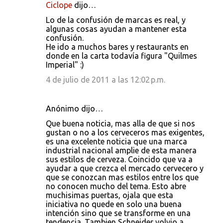
Ciclope
dijo…
C
Lo de la confusión de marcas es real, y
o
algunas cosas ayudan a mantener esta
confusión.
m
He ido a muchos bares y restaurants en
e
donde en la carta todavía figura "Quilmes
Imperial" :)
n
4 de julio de 2011 a las 12:02 p.m.
t
a
r
Anónimo dijo…
i
Que buena noticia, mas alla de que si nos
gustan o no a los cerveceros mas exigentes,
o
es una excelente noticia que una marca
s
industrial nacional amplie de esta manera
sus estilos de cerveza. Coincido que va a
ayudar a que crezca el mercado cervecero y
que se conozcan mas estilos entre los que
no conocen mucho del tema. Esto abre
muchisimas puertas, ojala que esta
iniciativa no quede en solo una buena
intención sino que se transforme en una
tendencia. Tambien Schneider volvio a