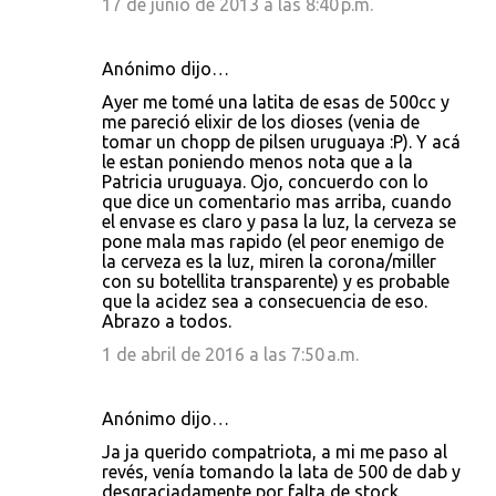
17 de junio de 2013 a las 8:40 p.m.
Anónimo dijo…
Ayer me tomé una latita de esas de 500cc y
me pareció elixir de los dioses (venia de
tomar un chopp de pilsen uruguaya :P). Y acá
le estan poniendo menos nota que a la
Patricia uruguaya. Ojo, concuerdo con lo
que dice un comentario mas arriba, cuando
el envase es claro y pasa la luz, la cerveza se
pone mala mas rapido (el peor enemigo de
la cerveza es la luz, miren la corona/miller
con su botellita transparente) y es probable
que la acidez sea a consecuencia de eso.
Abrazo a todos.
1 de abril de 2016 a las 7:50 a.m.
Anónimo dijo…
Ja ja querido compatriota, a mi me paso al
revés, venía tomando la lata de 500 de dab y
desgraciadamente por falta de stock