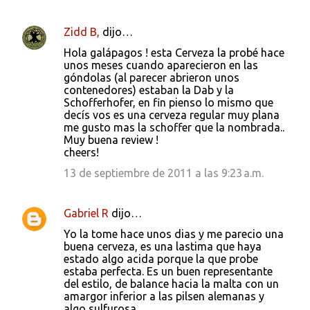
Zidd B,
dijo…
C
Hola galápagos ! esta Cerveza la probé hace
o
unos meses cuando aparecieron en las
góndolas (al parecer abrieron unos
m
contenedores) estaban la Dab y la
e
Schofferhofer, en fin pienso lo mismo que
decís vos es una cerveza regular muy plana
n
me gusto mas la schoffer que la nombrada..
t
Muy buena review !
cheers!
a
13 de septiembre de 2011 a las 9:23 a.m.
r
i
Gabriel R
dijo…
o
s
Yo la tome hace unos dias y me parecio una
buena cerveza, es una lastima que haya
estado algo acida porque la que probe
estaba perfecta. Es un buen representante
del estilo, de balance hacia la malta con un
amargor inferior a las pilsen alemanas y
algo sulfurosa