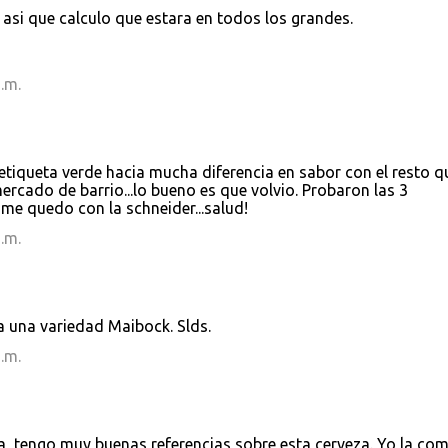
 asi que calculo que estara en todos los grandes.
.m.
etiqueta verde hacia mucha diferencia en sabor con el resto q
rcado de barrio...lo bueno es que volvio. Probaron las 3
 me quedo con la schneider...salud!
.m.
ía una variedad Maibock. Slds.
.m.
a, tengo muy buenas referencias sobre esta cerveza. Yo la co