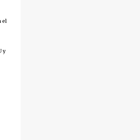
 el
U y