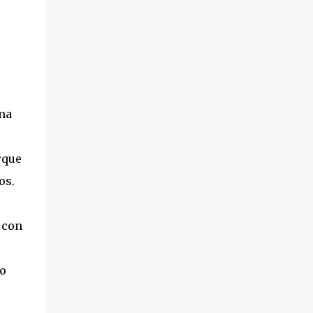
na
rque
os.
 con
eo