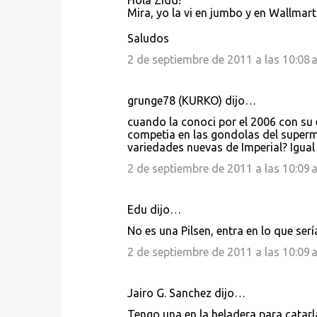
Hola Zidd!
r
Mira, yo la vi en jumbo y en Wallmart
i
Saludos
o
2 de septiembre de 2011 a las 10:08 a
s
grunge78 (KURKO) dijo…
cuando la conoci por el 2006 con su 
competia en las gondolas del superme
variedades nuevas de Imperial? Igual
2 de septiembre de 2011 a las 10:09 a
Edu dijo…
No es una Pilsen, entra en lo que ser
2 de septiembre de 2011 a las 10:09 a
Jairo G. Sanchez dijo…
Tengo una en la heladera para catarl