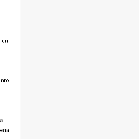
o en
ento
ta
uena