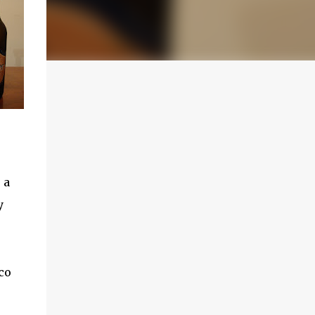
 a
y
co