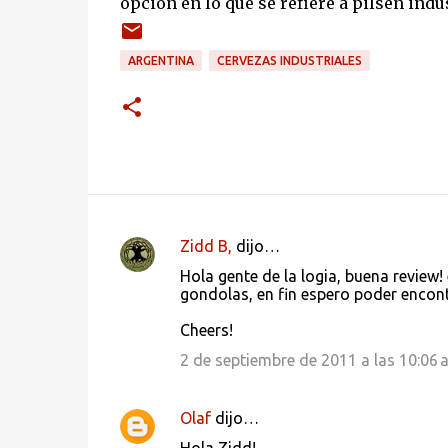
opción en lo que se refiere a pilsen indus
ARGENTINA
CERVEZAS INDUSTRIALES
Zidd B,
dijo…
C
Hola gente de la logia, buena review!
o
gondolas, en fin espero poder encont
m
Cheers!
e
2 de septiembre de 2011 a las 10:06 a
n
t
Olaf
dijo…
a