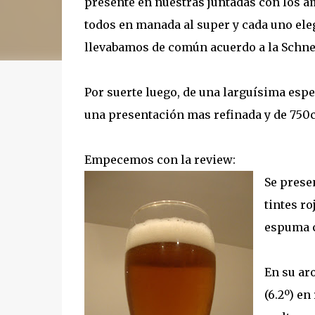
presente en nuestras juntadas con los a
todos en manada al super y cada uno ele
llevabamos de común acuerdo a la Schnei
Por suerte luego, de una larguísima espe
una presentación mas refinada y de 750c
Empecemos con la review:
Se prese
tintes ro
espuma c
En su ar
(6.2º) e