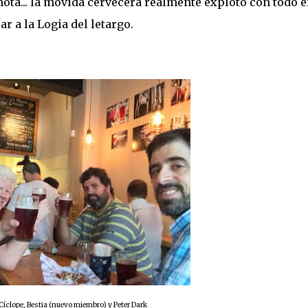
ota... la movida cervecera realmente explotó con todo 
 a la Logia del letargo.
íclope, Bestia (nuevo miembro) y Peter Dark