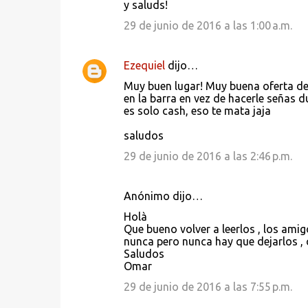
a
y saluds!
r
29 de junio de 2016 a las 1:00 a.m.
i
o
Ezequiel
dijo…
s
Muy buen lugar! Muy buena oferta de 
en la barra en vez de hacerle señas 
es solo cash, eso te mata jaja
saludos
29 de junio de 2016 a las 2:46 p.m.
Anónimo dijo…
Holà
Que bueno volver a leerlos , los amigos
nunca pero nunca hay que dejarlos , 
Saludos
Omar
29 de junio de 2016 a las 7:55 p.m.