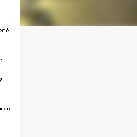
brió
e
y.
buen