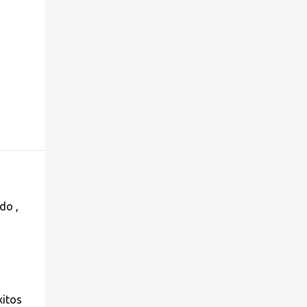
do ,
xitos