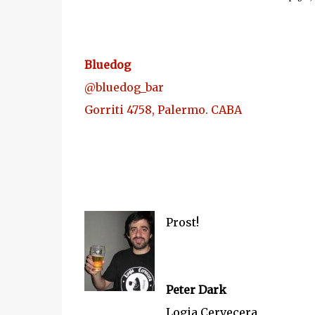
Bluedog
@bluedog_bar
Gorriti 4758, Palermo. CABA
Prost!
Peter Dark
Logia Cervecera