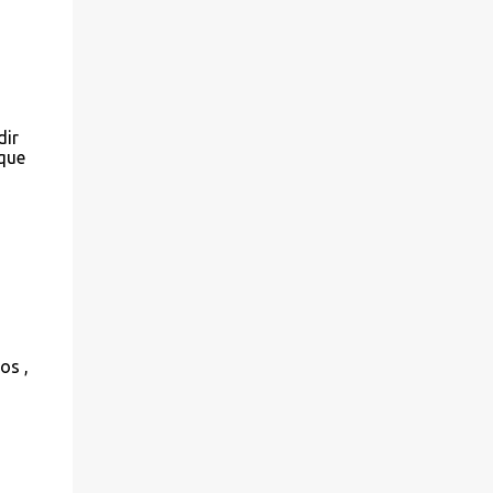
dir
 que
os ,