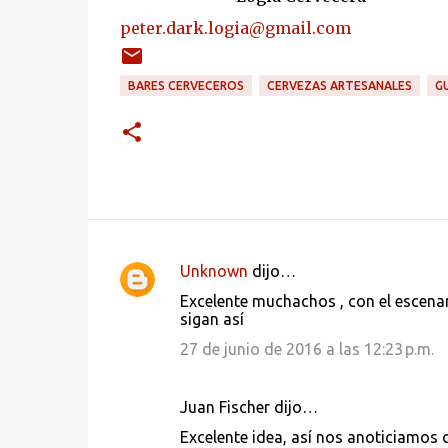
peter.dark.logia@gmail.com
BARES CERVECEROS
CERVEZAS ARTESANALES
G
Unknown
dijo…
C
Excelente muchachos , con el escenar
o
sigan así
m
27 de junio de 2016 a las 12:23 p.m.
e
n
Juan Fischer dijo…
t
Excelente idea, así nos anoticiamos 