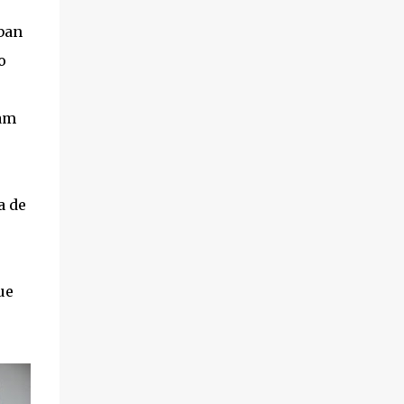
ban
o
eam
a de
ue