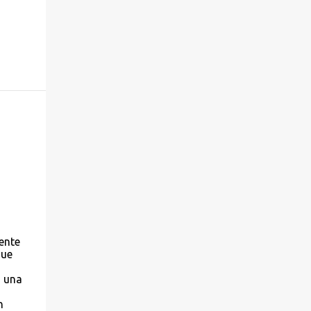
ente
que
o una
n