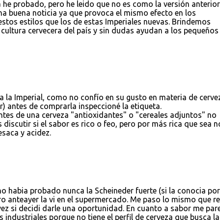
a he probado, pero he leido que no es como la versión anterior.
na buena noticia ya que provoca el mismo efecto en los
os estilos que los de estas Imperiales nuevas. Brindemos
 cultura cervecera del país y sin dudas ayudan a los pequeños
la Imperial, como no confío en su gusto en materia de cerve
r) antes de comprarla inspeccioné la etiqueta.
ntes de una cerveza "antioxidantes" o "cereales adjuntos" no
scutir si el sabor es rico o feo, pero por más rica que sea n
esaca y acidez.
o habia probado nunca la Scheineder fuerte (si la conocia por
ero anteayer la vi en el supermercado. Me paso lo mismo que re
 vez si decidi darle una oportunidad. En cuanto a sabor me par
 industriales porque no tiene el perfil de cerveza que busca la