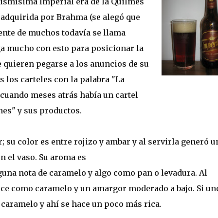
mismísima Imperial era de la Quilmes
 adquirida por Brahma (se alegó que
ente de muchos todavía se llama
a mucho con esto para posicionar la
e quieren pegarse a los anuncios de su
 los carteles con la palabra "La
 cuando meses atrás había un cartel
mes" y sus productos.
su color es entre rojizo y ambar y al servirla generó u
 el vaso. Su aroma es
una nota de caramelo y algo como pan o levadura. Al
lce como caramelo y un amargor moderado a bajo. Si uno
 caramelo y ahí se hace un poco más rica.