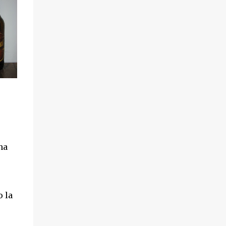
na
 la