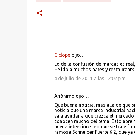
Ciclope
dijo…
C
Lo de la confusión de marcas es real
o
He ido a muchos bares y restaurants 
m
4 de julio de 2011 a las 12:02 p.m.
e
n
Anónimo dijo…
t
Que buena noticia, mas alla de que s
a
noticia que una marca industrial nac
va a ayudar a que crezca el mercado 
r
conocen mucho del tema. Esto abre m
i
buena intención sino que se transfor
famosa Schneider Fuerte 6.2, que ya
o