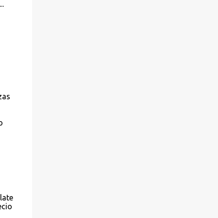
..
zas
o
late
ecio