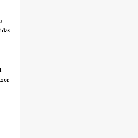
a
idas
l
lzor