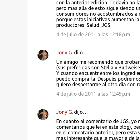
con la anterior edición. Todavia no l
s
pero mas alla de esto sigue siendo u
consumidores no acostumbrados a est
porque estas iniciativas aumentan la
productores. Salud. JGS.
4 de julio de 2011 a las 12:18 p.m.
Jony G.
dijo…
Un amigo me recomendó que probara 
(sus preferidas son Stella y Budweise
Y cuando encuentr entre los ingredie
puedo comprarla. Después podremos di
quiero despertarme al otro día con r
4 de julio de 2011 a las 12:45 p.m.
Jony G.
dijo…
En cuanto al comentario de JGS, yo n
comentarios que lei en este blog), p
en el comentario anterior, pero esta
mas interesante que la mayoria de las