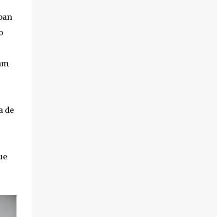
ban
o
eam
a de
ue