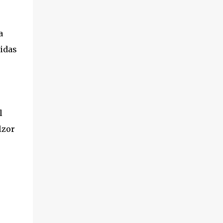
a
idas
l
lzor