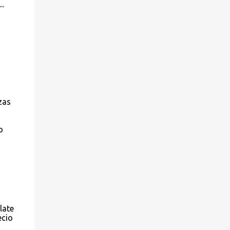
..
zas
o
late
ecio