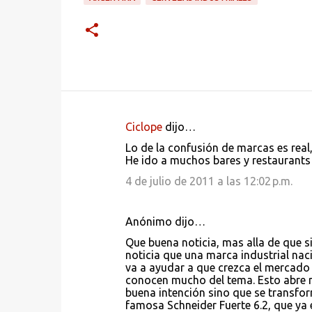
Ciclope
dijo…
C
Lo de la confusión de marcas es real
o
He ido a muchos bares y restaurants 
m
4 de julio de 2011 a las 12:02 p.m.
e
n
Anónimo dijo…
t
Que buena noticia, mas alla de que s
a
noticia que una marca industrial nac
va a ayudar a que crezca el mercado 
r
conocen mucho del tema. Esto abre m
i
buena intención sino que se transfor
famosa Schneider Fuerte 6.2, que ya
o