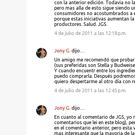
con la anterior edición. Todavia no l
s
pero mas alla de esto sigue siendo u
consumidores no acostumbrados a est
porque estas iniciativas aumentan la
productores. Salud. JGS.
4 de julio de 2011 a las 12:18 p.m.
Jony G.
dijo…
Un amigo me recomendó que probara 
(sus preferidas son Stella y Budweise
Y cuando encuentr entre los ingredie
puedo comprarla. Después podremos di
quiero despertarme al otro día con r
4 de julio de 2011 a las 12:45 p.m.
Jony G.
dijo…
En cuanto al comentario de JGS, yo n
comentarios que lei en este blog), p
en el comentario anterior, pero esta
mas interesante que la mayoria de las