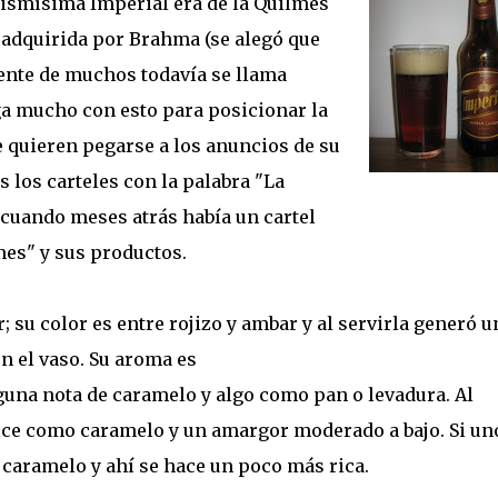
mismísima Imperial era de la Quilmes
 adquirida por Brahma (se alegó que
ente de muchos todavía se llama
a mucho con esto para posicionar la
e quieren pegarse a los anuncios de su
 los carteles con la palabra "La
 cuando meses atrás había un cartel
mes" y sus productos.
su color es entre rojizo y ambar y al servirla generó u
 el vaso. Su aroma es
una nota de caramelo y algo como pan o levadura. Al
lce como caramelo y un amargor moderado a bajo. Si uno
 caramelo y ahí se hace un poco más rica.