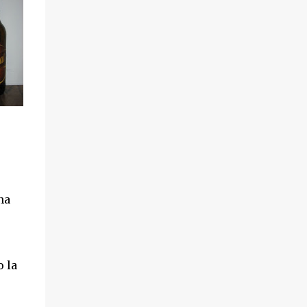
na
 la