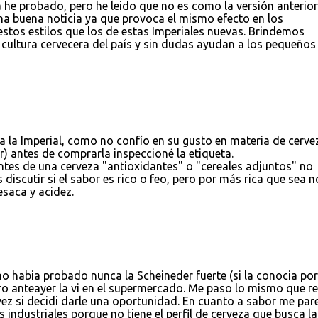
a he probado, pero he leido que no es como la versión anterior.
na buena noticia ya que provoca el mismo efecto en los
os estilos que los de estas Imperiales nuevas. Brindemos
 cultura cervecera del país y sin dudas ayudan a los pequeños
la Imperial, como no confío en su gusto en materia de cerve
r) antes de comprarla inspeccioné la etiqueta.
ntes de una cerveza "antioxidantes" o "cereales adjuntos" no
scutir si el sabor es rico o feo, pero por más rica que sea n
esaca y acidez.
o habia probado nunca la Scheineder fuerte (si la conocia por
ero anteayer la vi en el supermercado. Me paso lo mismo que re
 vez si decidi darle una oportunidad. En cuanto a sabor me par
 industriales porque no tiene el perfil de cerveza que busca la