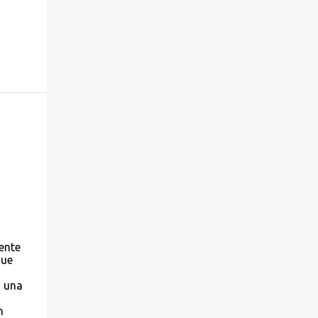
ente
que
o una
n