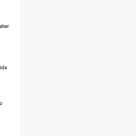
aber
rida
o