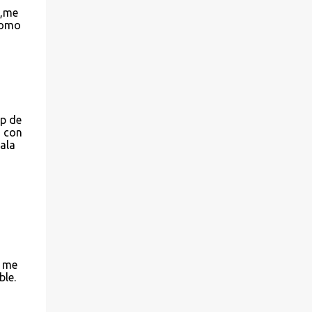
e,me
como
pp de
o con
ala
i me
ble.