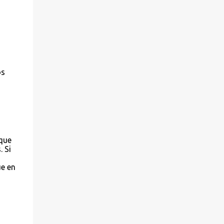
os
 que
 Si
ue en