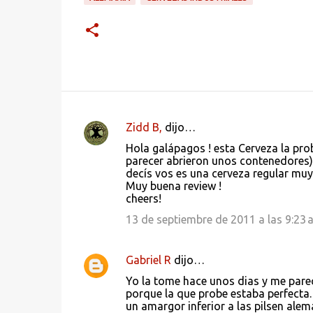
Zidd B,
dijo…
C
Hola galápagos ! esta Cerveza la pr
o
parecer abrieron unos contenedores) 
decís vos es una cerveza regular mu
m
Muy buena review !
e
cheers!
n
13 de septiembre de 2011 a las 9:23 a
t
a
Gabriel R
dijo…
r
Yo la tome hace unos dias y me pare
i
porque la que probe estaba perfecta. 
un amargor inferior a las pilsen ale
o