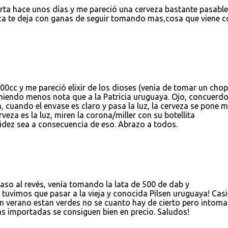
rta hace unos días y me pareció una cerveza bastante pasabl
eca te deja con ganas de seguir tomando mas,cosa que viene 
00cc y me pareció elixir de los dioses (venia de tomar un cho
poniendo menos nota que a la Patricia uruguaya. Ojo, concuerd
 cuando el envase es claro y pasa la luz, la cerveza se pone m
veza es la luz, miren la corona/miller con su botellita
cidez sea a consecuencia de eso. Abrazo a todos.
aso al revés, venía tomando la lata de 500 de dab y
tuvimos que pasar a la vieja y conocida Pilsen uruguaya! Cas
n verano estan verdes no se cuanto hay de cierto pero intoma
tas importadas se consiguen bien en precio. Saludos!