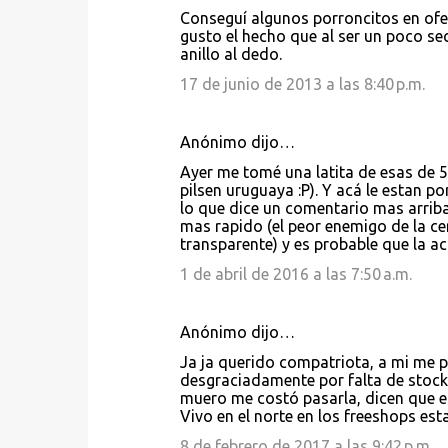
Conseguí algunos porroncitos en ofe
gusto el hecho que al ser un poco s
anillo al dedo.
17 de junio de 2013 a las 8:40 p.m.
Anónimo dijo…
Ayer me tomé una latita de esas de 5
pilsen uruguaya :P). Y acá le estan 
lo que dice un comentario mas arriba,
mas rapido (el peor enemigo de la cer
transparente) y es probable que la a
1 de abril de 2016 a las 7:50 a.m.
Anónimo dijo…
Ja ja querido compatriota, a mi me p
desgraciadamente por falta de stock 
muero me costó pasarla, dicen que e
Vivo en el norte en los freeshops es
8 de febrero de 2017 a las 9:42 p.m.