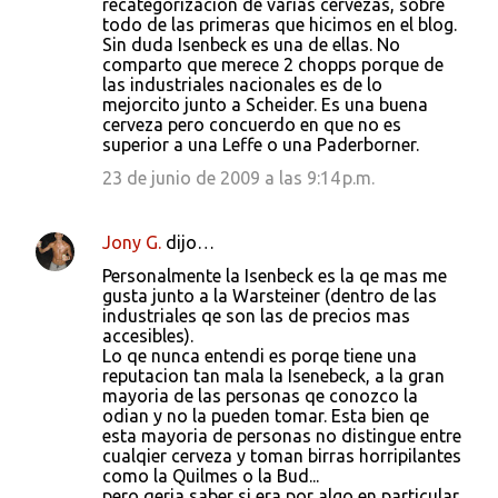
recategorización de varias cervezas, sobre
todo de las primeras que hicimos en el blog.
Sin duda Isenbeck es una de ellas. No
comparto que merece 2 chopps porque de
las industriales nacionales es de lo
mejorcito junto a Scheider. Es una buena
cerveza pero concuerdo en que no es
superior a una Leffe o una Paderborner.
23 de junio de 2009 a las 9:14 p.m.
Jony G.
dijo…
Personalmente la Isenbeck es la qe mas me
gusta junto a la Warsteiner (dentro de las
industriales qe son las de precios mas
accesibles).
Lo qe nunca entendi es porqe tiene una
reputacion tan mala la Isenebeck, a la gran
mayoria de las personas qe conozco la
odian y no la pueden tomar. Esta bien qe
esta mayoria de personas no distingue entre
cualqier cerveza y toman birras horripilantes
como la Quilmes o la Bud...
pero qeria saber si era por algo en particular