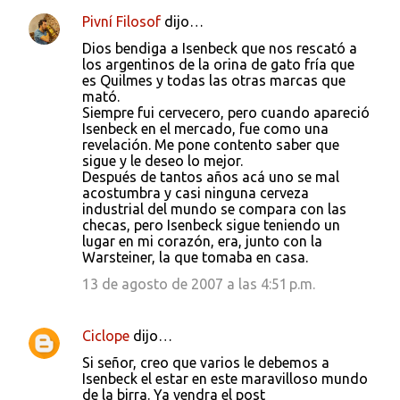
Pivní Filosof
dijo…
C
Dios bendiga a Isenbeck que nos rescató a
o
los argentinos de la orina de gato fría que
es Quilmes y todas las otras marcas que
m
mató.
e
Siempre fui cervecero, pero cuando apareció
Isenbeck en el mercado, fue como una
n
revelación. Me pone contento saber que
t
sigue y le deseo lo mejor.
Después de tantos años acá uno se mal
a
acostumbra y casi ninguna cerveza
r
industrial del mundo se compara con las
checas, pero Isenbeck sigue teniendo un
i
lugar en mi corazón, era, junto con la
o
Warsteiner, la que tomaba en casa.
s
13 de agosto de 2007 a las 4:51 p.m.
Ciclope
dijo…
Si señor, creo que varios le debemos a
Isenbeck el estar en este maravilloso mundo
de la birra. Ya vendra el post