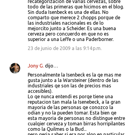
recategorización de varias cervezas, sobre
todo de las primeras que hicimos en el blog.
Sin duda Isenbeck es una de ellas. No
comparto que merece 2 chopps porque de
las industriales nacionales es de lo
mejorcito junto a Scheider. Es una buena
cerveza pero concuerdo en que no es
superior a una Leffe o una Paderborner.
23 de junio de 2009 a las 9:14 p.m.
Jony G.
dijo…
Personalmente la Isenbeck es la qe mas me
gusta junto a la Warsteiner (dentro de las
industriales qe son las de precios mas
accesibles).
Lo qe nunca entendi es porqe tiene una
reputacion tan mala la Isenebeck, a la gran
mayoria de las personas qe conozco la
odian y no la pueden tomar. Esta bien qe
esta mayoria de personas no distingue entre
cualqier cerveza y toman birras horripilantes
como la Quilmes o la Bud...
pero qeria saber si era por algo en particular