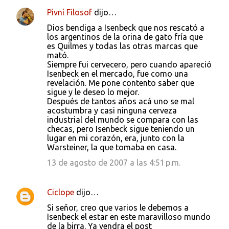
Pivní Filosof
dijo…
C
Dios bendiga a Isenbeck que nos rescató a
o
los argentinos de la orina de gato fría que
es Quilmes y todas las otras marcas que
m
mató.
e
Siempre fui cervecero, pero cuando apareció
Isenbeck en el mercado, fue como una
n
revelación. Me pone contento saber que
t
sigue y le deseo lo mejor.
Después de tantos años acá uno se mal
a
acostumbra y casi ninguna cerveza
r
industrial del mundo se compara con las
checas, pero Isenbeck sigue teniendo un
i
lugar en mi corazón, era, junto con la
o
Warsteiner, la que tomaba en casa.
s
13 de agosto de 2007 a las 4:51 p.m.
Ciclope
dijo…
Si señor, creo que varios le debemos a
Isenbeck el estar en este maravilloso mundo
de la birra. Ya vendra el post