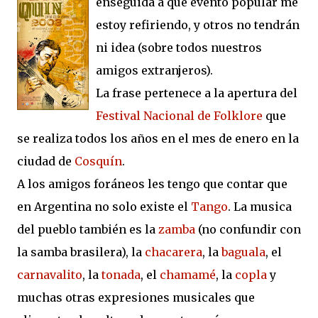
enseguida a que evento popular me
estoy refiriendo, y otros no tendrán
ni idea (sobre todos nuestros
amigos extranjeros).
La frase pertenece a la apertura del
Festival Nacional de Folklore
que
se realiza todos los años en el mes de enero en la
ciudad de
Cosquín
.
A los amigos foráneos les tengo que contar que
en Argentina no solo existe el
Tango
. La musica
del pueblo también es la
zamba
(no confundir con
la samba brasilera), la
chacarera
, la
baguala
, el
carnavalito
, la
tonada
, el
chamamé
, la
copla
y
muchas otras expresiones musicales que