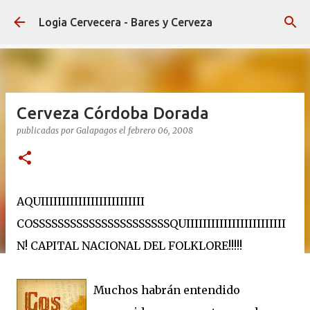
Ir al contenido principal
Logia Cervecera - Bares y Cerveza
Cerveza Córdoba Dorada
publicadas por
Galapagos
el
febrero 06, 2008
AQUIIIIIIIIIIIIIIIIIIIIIIIII
COSSSSSSSSSSSSSSSSSSSSSSQUIIIIIIIIIIIIIIIIIIIIIIII
N! CAPITAL NACIONAL DEL FOLKLORE!!!!!
Muchos habrán entendido