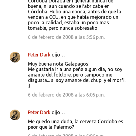
Córdoba Dorada em general nunca fue
i
buena, ni aun cuando se fabricaba en
o
Córdoba. Hubo una epoca, antes de que la
vendan a CCU, en que había mejorado un
s
poco la calidad, estaba un poco mas
tomable, pero nunca sobresalio.
6 de febrero de 2008 a las 5:56 p.m.
Peter Dark
dijo…
Muy buena nota Galapagos!
Me gustaria ir a una peña algun dia, no soy
amante del folclore, pero tampoco me
disgusta... si soy amante del chupi y el morfi.
:)
6 de febrero de 2008 a las 6:05 p.m.
Peter Dark
dijo…
Me quedo una duda, la cerveza Cordoba es
peor que la Palermo?