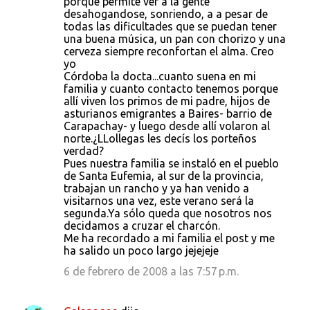
porque permite ver a la gente
desahogandose, sonriendo, a a pesar de
todas las dificultades que se puedan tener
una buena música, un pan con chorizo y una
cerveza siempre reconfortan el alma. Creo
yo
Córdoba la docta...cuanto suena en mi
familia y cuanto contacto tenemos porque
allí viven los primos de mi padre, hijos de
asturianos emigrantes a Baires- barrio de
Carapachay- y luego desde allí volaron al
norte.¿LLollegas les decís los porteños
verdad?
Pues nuestra familia se instaló en el pueblo
de Santa Eufemia, al sur de la provincia,
trabajan un rancho y ya han venido a
visitarnos una vez, este verano será la
segunda.Ya sólo queda que nosotros nos
decidamos a cruzar el charcón.
Me ha recordado a mi familia el post y me
ha salido un poco largo jejejeje
6 de febrero de 2008 a las 7:57 p.m.