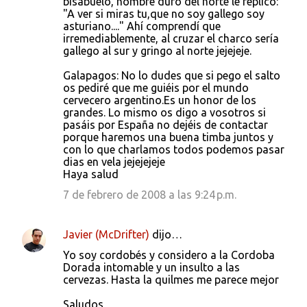
bisabuelo, hombre duro del norte le replicó:
"A ver si miras tu,que no soy gallego soy
asturiano...." Ahí comprendí que
irremediablemente, al cruzar el charco sería
gallego al sur y gringo al norte jejejeje.
Galapagos: No lo dudes que si pego el salto
os pediré que me guiéis por el mundo
cervecero argentino.Es un honor de los
grandes. Lo mismo os digo a vosotros si
pasáis por España no dejéis de contactar
porque haremos una buena timba juntos y
con lo que charlamos todos podemos pasar
dias en vela jejejejeje
Haya salud
7 de febrero de 2008 a las 9:24 p.m.
Javier (McDrifter)
dijo…
Yo soy cordobés y considero a la Cordoba
Dorada intomable y un insulto a las
cervezas. Hasta la quilmes me parece mejor
Saludos