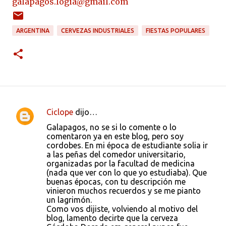
galapagos.logia@gmail.com
ARGENTINA
CERVEZAS INDUSTRIALES
FIESTAS POPULARES
Ciclope
dijo…
C
Galapagos, no se si lo comente o lo
o
comentaron ya en este blog, pero soy
cordobes. En mi época de estudiante solia ir
m
a las peñas del comedor universitario,
e
organizadas por la facultad de medicina
(nada que ver con lo que yo estudiaba). Que
n
buenas épocas, con tu descripción me
t
vinieron muchos recuerdos y se me pianto
un lagrimón.
a
Como vos dijiste, volviendo al motivo del
r
blog, lamento decirte que la cerveza