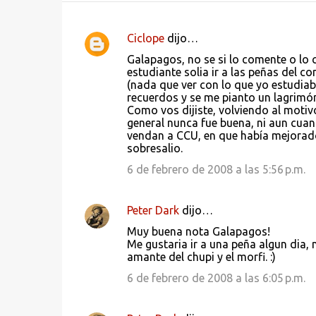
Ciclope
dijo…
C
Galapagos, no se si lo comente o lo
o
estudiante solia ir a las peñas del c
(nada que ver con lo que yo estudia
m
recuerdos y se me pianto un lagrimó
e
Como vos dijiste, volviendo al moti
general nunca fue buena, ni aun cua
n
vendan a CCU, en que había mejorad
t
sobresalio.
a
6 de febrero de 2008 a las 5:56 p.m.
r
i
Peter Dark
dijo…
o
Muy buena nota Galapagos!
s
Me gustaria ir a una peña algun dia, 
amante del chupi y el morfi. :)
6 de febrero de 2008 a las 6:05 p.m.