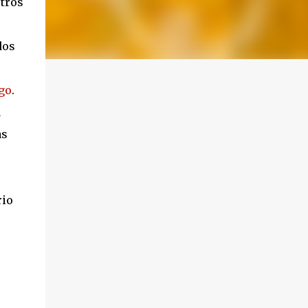
tros
dos
go
.
a
as
rio