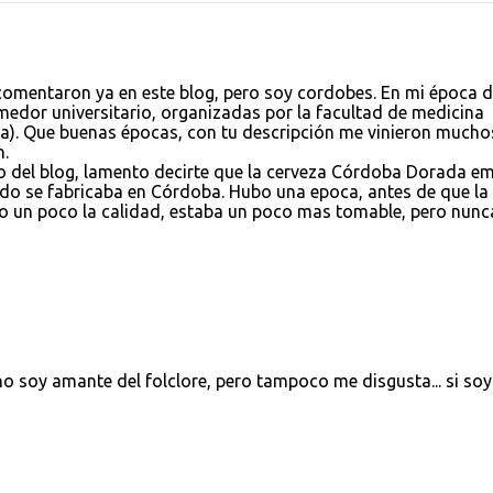
 comentaron ya en este blog, pero soy cordobes. En mi época 
omedor universitario, organizadas por la facultad de medicina
ba). Que buenas épocas, con tu descripción me vinieron mucho
n.
vo del blog, lamento decirte que la cerveza Córdoba Dorada e
ndo se fabricaba en Córdoba. Hubo una epoca, antes de que la
o un poco la calidad, estaba un poco mas tomable, pero nunc
no soy amante del folclore, pero tampoco me disgusta... si soy