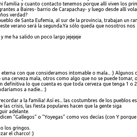
i familia y cuanto contacto tenemos porque allí viven los pr
grantes a Baires- barrio de Carapachay- y luego desde allí vol
teños verdad?
 pueblo de Santa Eufemia, al sur de la provincia, trabajan un r
, este verano será la segunda.Ya sólo queda que nosotros nos
y me ha salido un poco largo jejejeje
 eterna con que consideramos intomable o mala... :) Algunos d
 una cerveza mala, otros como algo que no se puede tomar, 
definitiva lo que cuenta es que toda cerveza que tenga 1 o 2
aríamos a nadie... :)
ecordar a la familia! Así es... las costumbres de los pueblos es
 las crisis, las fiesta populares hacen que la gente siga
guir adelante.
e dicen "Gallegos" o "Yoyegas" como vos decías (con Y porque
o los gringos.
ar el charco! :)