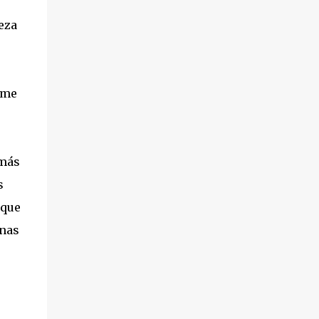
eza
 me
 más
s
 que
enas