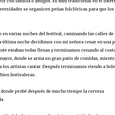
tir con familia o amigos. Es muy tradicional en el inter
iversidades se organicen peñas folclóricas para que los
o en varias noches del festival, caminando las calles de
a última noche decidimos con mi señora cenar en una p
te estaban todas llenas y terminamos cenando al cost
mayor, donde se arma un gran patio de comidas, mientr
a los artistas cantar. Después terminamos viendo a Sol
bien festivaleras.
llí donde probé después de mucho tiempo la cerveza
a.