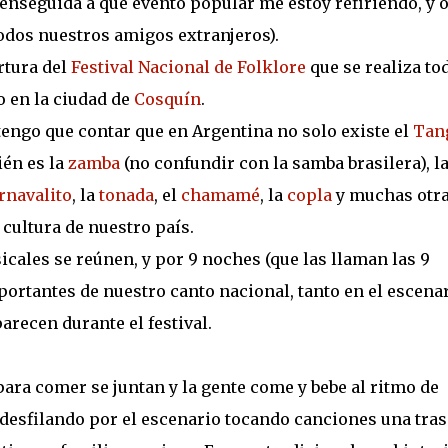
nseguida a que evento popular me estoy refiriendo, y o
todos nuestros amigos extranjeros).
rtura del
Festival Nacional de Folklore
que se realiza to
o en la ciudad de
Cosquín
.
tengo que contar que en Argentina no solo existe el
Tan
ién es la
zamba
(no confundir con la samba brasilera), l
rnavalito
, la
tonada
, el
chamamé
, la
copla
y muchas otr
cultura de nuestro país.
cales se reúnen, y por 9 noches (que las llaman las 9
portantes de nuestro canto nacional, tanto en el escena
recen durante el festival.
ara comer se juntan y la gente come y bebe al ritmo de
desfilando por el escenario tocando canciones una tras