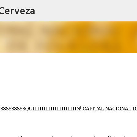
 Cerveza
Ir al contenido principal
SSSSSSSSSSSQUIIIIIIIIIIIIIIIIIIIIIIIIN! CAPITAL NACIONAL 