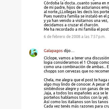
Córdoba la docta...cuanto suena en m
de mi padre, hijos de asturianos emi
al norte.¿LLollegas les decís los por
Pues nuestra familia se instaló en el
y ya han venido a visitarnos una vez
decidamos a cruzar el charcón.
Me ha recordado a mi familia el post 
6 de febrero de 2008 a las 7:57 p.m.
Galapagos
dijo…
Cíclope, vamos a tener una discusión
logia consideramos el 1 Chopp como
como una combinación de ambas... En 
chopps son cervezas que no recomend
Chela, me alegra que el post te haga r
algo muy lindo de conocer. A pesar de
sintiéndose alegre y con ganas de se
Jaja, a todos los españoles aca se l
porteños hablamos todos con la ye).
Así como los italianos son los tanos 
Cada vez tenés más razones para cruz