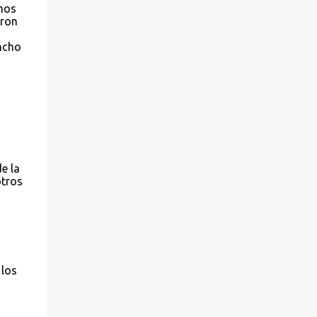
imos
aron
ancho
e la
otros
 los