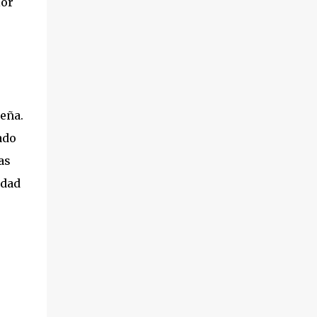
ior
eña.
ado
as
edad