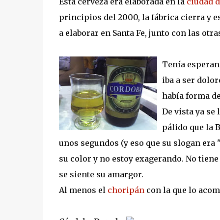
Esta cerveza era elaborada en la
ciudad 
principios del 2000, la fábrica cierra y
a elaborar en Santa Fe, junto con las ot
Tenía esperanz
iba a ser dolo
había forma de
De vista ya se
pálido que la 
unos segundos (y eso que su slogan era "
su color y no estoy exagerando. No tiene
se siente su amargor.
Al menos el
choripán
con la que lo acomp