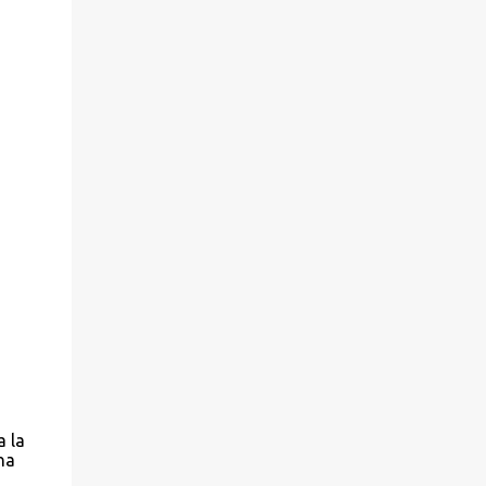
a la
na