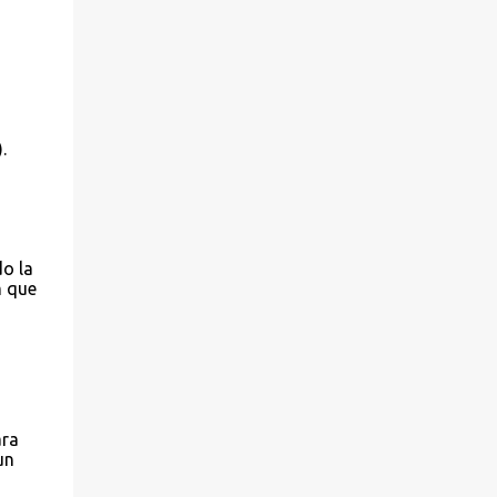
.
o la
m que
ara
un