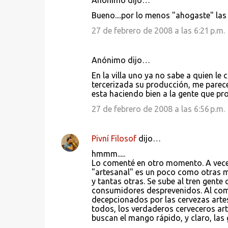
Anónimo dijo…
Bueno....por lo menos "ahogaste" las 
27 de febrero de 2008 a las 6:21 p.m.
Anónimo dijo…
En la villa uno ya no sabe a quien le
tercerizada su producción, me parece 
esta haciendo bien a la gente que pr
27 de febrero de 2008 a las 6:56 p.m.
Pivní Filosof
dijo…
hmmm.....
Lo comenté en otro momento. A veces
"artesanal" es un poco como otras m
y tantas otras. Se sube al tren gente
consumidores desprevenidos. Al comp
decepcionados por las cervezas artesa
todos, los verdaderos cerveceros ar
buscan el mango rápido, y claro, las 