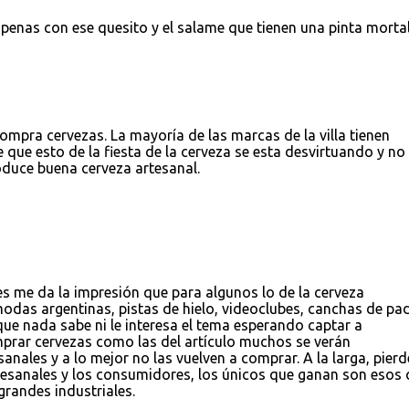
penas con ese quesito y el salame que tienen una pinta mortal!
 compra cervezas. La mayoría de las marcas de la villa tienen
que esto de la fiesta de la cerveza se esta desvirtuando y no 
oduce buena cerveza artesanal.
 me da la impresión que para algunos lo de la cerveza
odas argentinas, pistas de hielo, videoclubes, canchas de pa
 que nada sabe ni le interesa el tema esperando captar a
rar cervezas como las del artículo muchos se verán
nales y a lo mejor no las vuelven a comprar. A la larga, pier
tesanales y los consumidores, los únicos que ganan son esos 
grandes industriales.