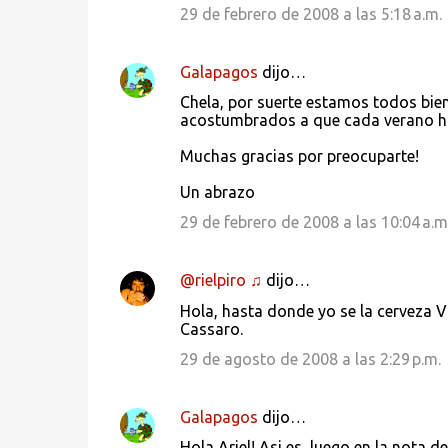
29 de febrero de 2008 a las 5:18 a.m.
Galapagos
dijo…
Chela, por suerte estamos todos bien
acostumbrados a que cada verano haya
Muchas gracias por preocuparte!
Un abrazo
29 de febrero de 2008 a las 10:04 a.m
@rielpiro ♫
dijo…
Hola, hasta donde yo se la cerveza V
Cassaro.
29 de agosto de 2008 a las 2:29 p.m.
Galapagos
dijo…
Hola Ariel! Asi es, luego en la nota d