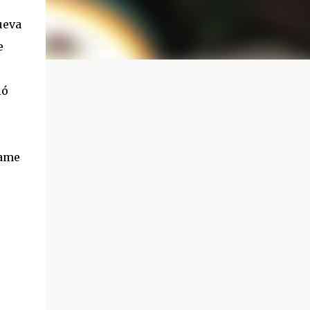
ueva
e
ió
lame