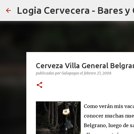
Logia Cervecera - Bares y
Cerveza Villa General Belgra
publicadas por
Galapagos
el
febrero 27, 2008
Como verán mis vacac
conocer muchas nueva
Belgrano, luego de s