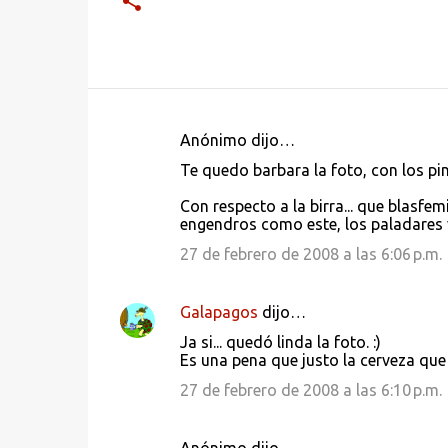
Anónimo dijo…
C
Te quedo barbara la foto, con los pin
o
Con respecto a la birra... que blasfe
m
engendros como este, los paladares v
e
27 de febrero de 2008 a las 6:06 p.m.
n
t
Galapagos
dijo…
a
Ja si... quedó linda la foto. :)
r
Es una pena que justo la cerveza que 
i
27 de febrero de 2008 a las 6:10 p.m.
o
s