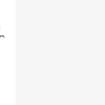
í
es,