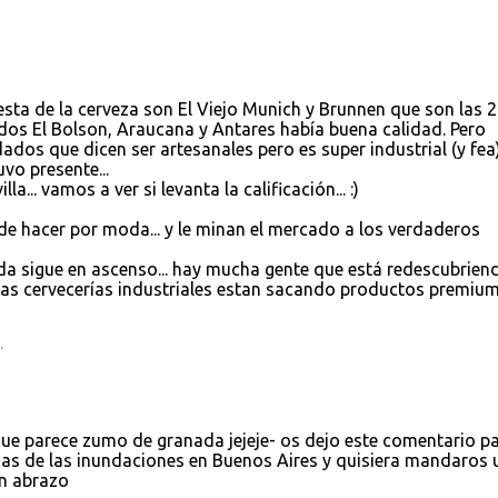
fiesta de la cerveza son El Viejo Munich y Brunnen que son las 2
mados El Bolson, Araucana y Antares había buena calidad. Pero
dos que dicen ser artesanales pero es super industrial (y fea)
vo presente...
... vamos a ver si levanta la calificación... :)
 de hacer por moda... y le minan el mercado a los verdaderos
da sigue en ascenso... hay mucha gente que está redescubriend
 las cervecerías industriales estan sacando productos premiu
.
ue parece zumo de granada jejeje- os dejo este comentario p
ias de las inundaciones en Buenos Aires y quisiera mandaros 
n abrazo