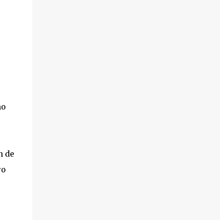
no
n de
ro