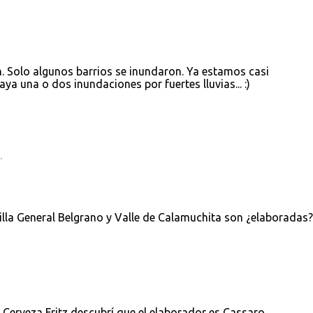
. Solo algunos barrios se inundaron. Ya estamos casi
 una o dos inundaciones por fuertes lluvias... :)
.
illa General Belgrano y Valle de Calamuchita son ¿elaboradas?
e Cerveza Fritz descubrí que el elaborador es Cassaro.