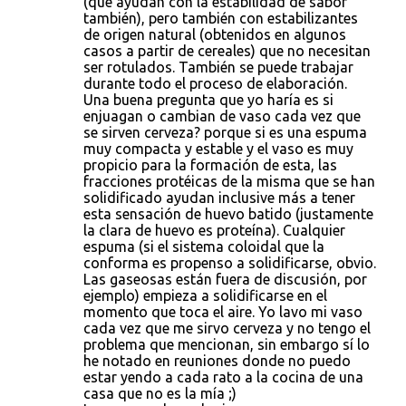
(que ayudan con la estabilidad de sabor
también), pero también con estabilizantes
de origen natural (obtenidos en algunos
casos a partir de cereales) que no necesitan
ser rotulados. También se puede trabajar
durante todo el proceso de elaboración.
Una buena pregunta que yo haría es si
enjuagan o cambian de vaso cada vez que
se sirven cerveza? porque si es una espuma
muy compacta y estable y el vaso es muy
propicio para la formación de esta, las
fracciones protéicas de la misma que se han
solidificado ayudan inclusive más a tener
esta sensación de huevo batido (justamente
la clara de huevo es proteína). Cualquier
espuma (si el sistema coloidal que la
conforma es propenso a solidificarse, obvio.
Las gaseosas están fuera de discusión, por
ejemplo) empieza a solidificarse en el
momento que toca el aire. Yo lavo mi vaso
cada vez que me sirvo cerveza y no tengo el
problema que mencionan, sin embargo sí lo
he notado en reuniones donde no puedo
estar yendo a cada rato a la cocina de una
casa que no es la mía ;)