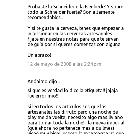
Probaste la Schneider o la Isenbeck? Y sobre
todo la Schneider fuerte? Son altamente
recomendables...
Y si te gusta la cerveza, tenes que empezar a
incursionar en las cervezas artesanales...
fijate en nuestras notas para que te sirvan
de guía por si queres comenzar con alguna...
Un abrazo!
12 de mayo de 2008 a las 2:24 p.m.
Anónimo dijo…
si que es verdad lo dice la etiqueta!! jajaja
fue error mio!!!
si leo todos los articulos!! es que las
artesanales las difruto pero una noche de
play me da vuelta, necesito algo mas liviano
para tomar toda la noche!!, la nueva imperial
(que ahora no pertenece mas a quilmes)
viene muy bien!! espero la mantengan ya que