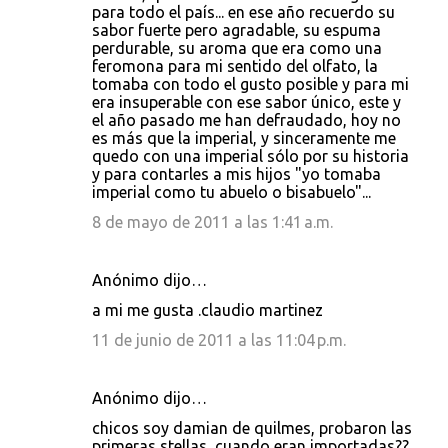
para todo el país... en ese año recuerdo su
sabor fuerte pero agradable, su espuma
perdurable, su aroma que era como una
feromona para mi sentido del olfato, la
tomaba con todo el gusto posible y para mi
era insuperable con ese sabor único, este y
el año pasado me han defraudado, hoy no
es más que la imperial, y sinceramente me
quedo con una imperial sólo por su historia
y para contarles a mis hijos "yo tomaba
imperial como tu abuelo o bisabuelo"...
8 de mayo de 2011 a las 1:41 a.m.
Anónimo dijo…
a mi me gusta .claudio martinez
11 de junio de 2011 a las 11:04 p.m.
Anónimo dijo…
chicos soy damian de quilmes, probaron las
primeras stellas, cuando eran importadas??