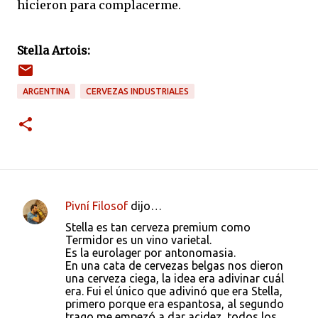
hicieron para complacerme.
Stella Artois:
ARGENTINA
CERVEZAS INDUSTRIALES
Pivní Filosof
dijo…
C
Stella es tan cerveza premium como
o
Termidor es un vino varietal.
Es la eurolager por antonomasia.
m
En una cata de cervezas belgas nos dieron
e
una cerveza ciega, la idea era adivinar cuál
era. Fui el único que adivinó que era Stella,
n
primero porque era espantosa, al segundo
t
trago me empezó a dar acidez, todos los