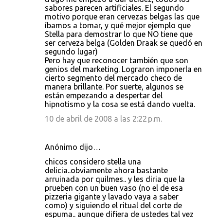
sabores parecen artificiales. El segundo
a
motivo porque eran cervezas belgas las que
r
íbamos a tomar, y qué mejor ejemplo que
Stella para demostrar lo que NO tiene que
i
ser cerveza belga (Golden Draak se quedó en
o
segundo lugar)
Pero hay que reconocer también que son
s
genios del marketing. Lograron imponerla en
cierto segmento del mercado checo de
manera brillante. Por suerte, algunos se
están empezando a despertar del
hipnotismo y la cosa se está dando vuelta.
10 de abril de 2008 a las 2:22 p.m.
Anónimo dijo…
chicos considero stella una
delicia..obviamente ahora bastante
arruinada por quilmes.. y les diria que la
prueben con un buen vaso (no el de esa
pizzeria gigante y lavado vaya a saber
como) y siguiendo el ritual del corte de
espuma.. aunque difiera de ustedes tal vez