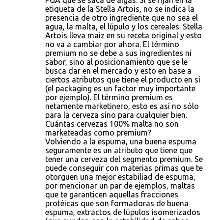
PGA que se saca de algas. Si se fijan en la
etiqueta de la Stella Artois, no se indica la
presencia de otro ingrediente que no sea el
agua, la malta, el lúpulo y los cereales. Stella
Artois lleva maíz en su receta original y esto
no va a cambiar por ahora. El término
premium no se debe a sus ingredientes ni
sabor, sino al posicionamiento que se le
busca dar en el mercado y esto en base a
ciertos atributos que tiene el producto en sí
(el packaging es un factor muy importante
por ejemplo). El término premium es
netamente marketinero, esto es así no sólo
para la cerveza sino para cualquier bien.
Cuántas cervezas 100% malta no son
marketeadas como premium?
Volviendo a la espuma, una buena espuma
seguramente es un atributo que tiene que
tener una cerveza del segmento premium. Se
puede conseguir con materias primas que te
otorguen una mejor estabiliad de espuma,
por mencionar un par de ejemplos, maltas
que te garanticen aquellas fracciones
protéicas que son formadoras de buena
espuma, extractos de lúpulos isomerizados