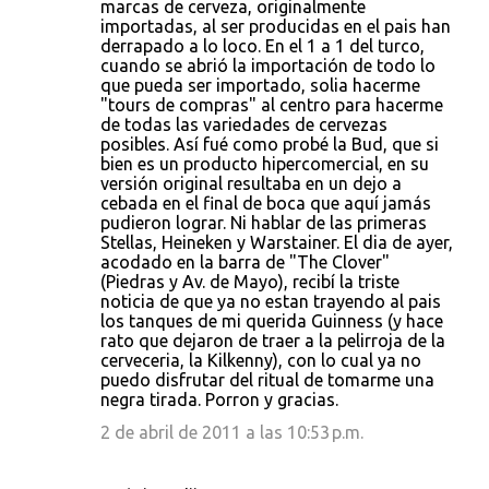
marcas de cerveza, originalmente
importadas, al ser producidas en el pais han
derrapado a lo loco. En el 1 a 1 del turco,
cuando se abrió la importación de todo lo
que pueda ser importado, solia hacerme
"tours de compras" al centro para hacerme
de todas las variedades de cervezas
posibles. Así fué como probé la Bud, que si
bien es un producto hipercomercial, en su
versión original resultaba en un dejo a
cebada en el final de boca que aquí jamás
pudieron lograr. Ni hablar de las primeras
Stellas, Heineken y Warstainer. El dia de ayer,
acodado en la barra de "The Clover"
(Piedras y Av. de Mayo), recibí la triste
noticia de que ya no estan trayendo al pais
los tanques de mi querida Guinness (y hace
rato que dejaron de traer a la pelirroja de la
cerveceria, la Kilkenny), con lo cual ya no
puedo disfrutar del ritual de tomarme una
negra tirada. Porron y gracias.
2 de abril de 2011 a las 10:53 p.m.