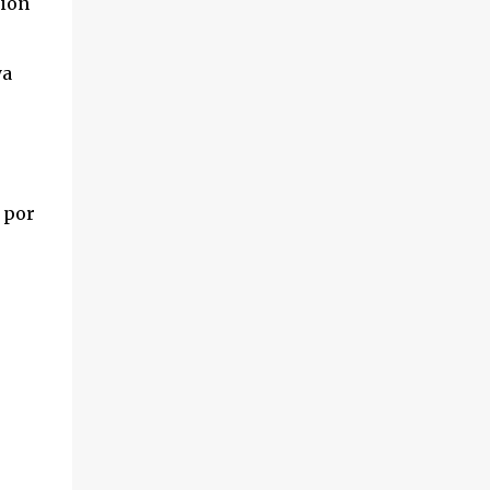
ción
ya
 por