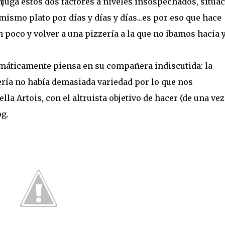
juga estos dos factores a niveles insospechados, situa
smo plato por días y días y días...es por eso que hace
poco y volver a una pizzería a la que no íbamos hacia 
omáticamente piensa en su compañera indiscutida: la
ería no había demasiada variedad por lo que nos
la Artois, con el altruista objetivo de hacer (de una vez
og.