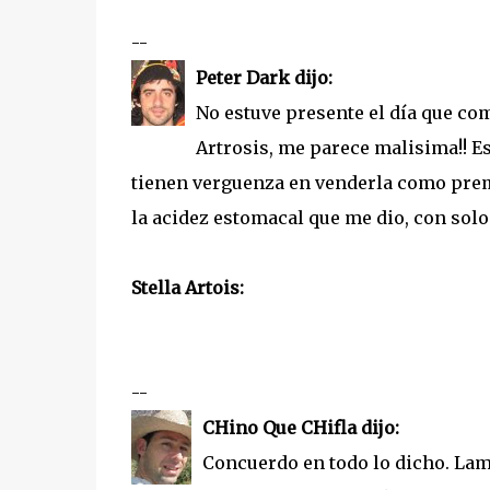
--
Peter Dark dijo:
No estuve presente el día que com
Artrosis, me parece malisima!! Es
tienen verguenza en venderla como premi
la acidez estomacal que me dio, con sol
Stella Artois:
--
CHino Que CHifla dijo:
Concuerdo en todo lo dicho. La