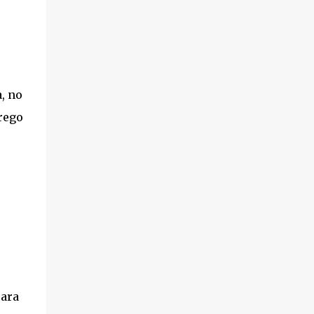
, no
rego
para