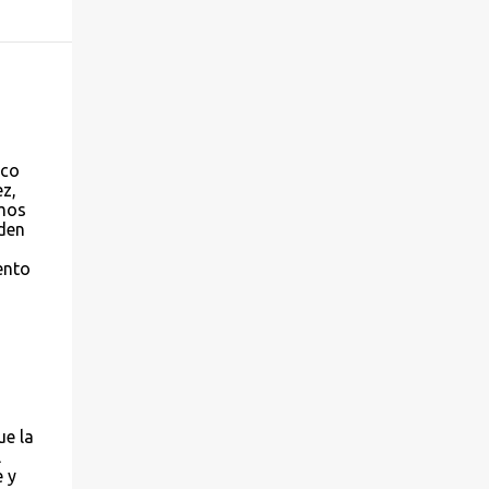
ico
z,
amos
lden
ento
ue la
l
e y