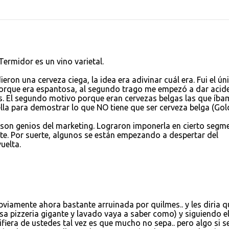
ermidor es un vino varietal.
ron una cerveza ciega, la idea era adivinar cuál era. Fui el ún
 porque era espantosa, al segundo trago me empezó a dar acide
es. El segundo motivo porque eran cervezas belgas las que íb
lla para demostrar lo que NO tiene que ser cerveza belga (Go
son genios del marketing. Lograron imponerla en cierto segm
te. Por suerte, algunos se están empezando a despertar del
uelta.
obviamente ahora bastante arruinada por quilmes.. y les diria q
sa pizzeria gigante y lavado vaya a saber como) y siguiendo e
ifiera de ustedes tal vez es que mucho no sepa.. pero algo si s