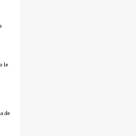
s
o le
o
,
ia de