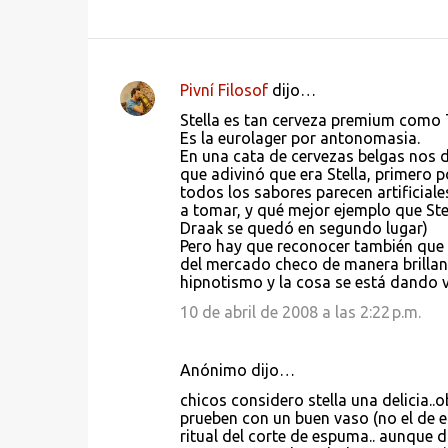
Pivní Filosof
dijo…
C
Stella es tan cerveza premium como T
o
Es la eurolager por antonomasia.
En una cata de cervezas belgas nos die
m
que adivinó que era Stella, primero
e
todos los sabores parecen artificial
a tomar, y qué mejor ejemplo que Ste
n
Draak se quedó en segundo lugar)
t
Pero hay que reconocer también que 
del mercado checo de manera brillan
a
hipnotismo y la cosa se está dando v
r
10 de abril de 2008 a las 2:22 p.m.
i
o
Anónimo dijo…
s
chicos considero stella una delicia..
prueben con un buen vaso (no el de e
ritual del corte de espuma.. aunque d