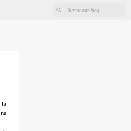
 la
ona