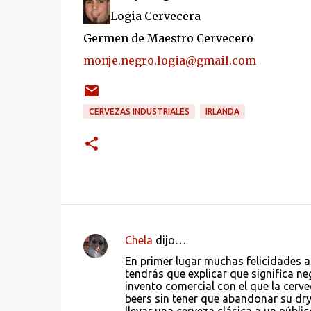
Logia Cervecera
Germen de Maestro Cervecero
monje.negro.logia@gmail.com
CERVEZAS INDUSTRIALES
IRLANDA
Chela
dijo…
C
En primer lugar muchas felicidades a
o
tendrás que explicar que significa neg
invento comercial con el que la cerve
m
beers sin tener que abandonar su dry
e