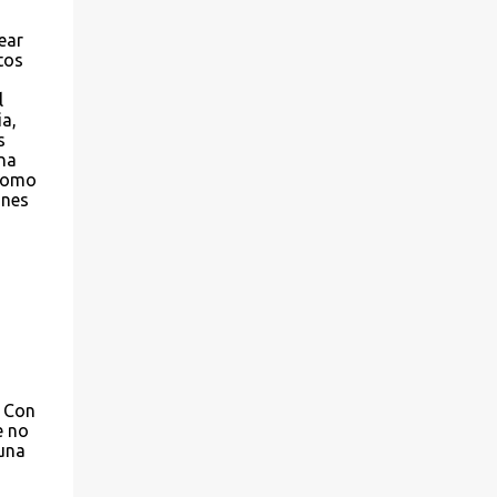
ear
tos
l
ia,
s
una
 como
ones
. Con
e no
 una