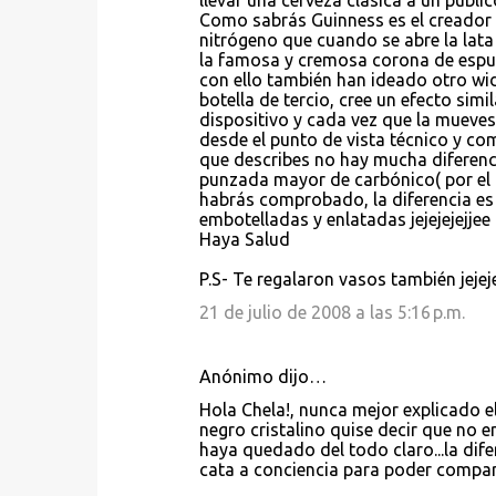
llevar una cerveza clásica a un públi
Como sabrás Guinness es el creador
n
nitrógeno que cuando se abre la lata
t
la famosa y cremosa corona de espu
con ello también han ideado otro wi
a
botella de tercio, cree un efecto simi
r
dispositivo y cada vez que la mueves,
desde el punto de vista técnico y co
i
que describes no hay mucha diferencia
o
punzada mayor de carbónico( por el 
habrás comprobado, la diferencia es 
s
embotelladas y enlatadas jejejejejjee
Haya Salud
P.S- Te regalaron vasos también jejejej
21 de julio de 2008 a las 5:16 p.m.
Anónimo dijo…
Hola Chela!, nunca mejor explicado e
negro cristalino quise decir que no 
haya quedado del todo claro...la difer
cata a conciencia para poder compar