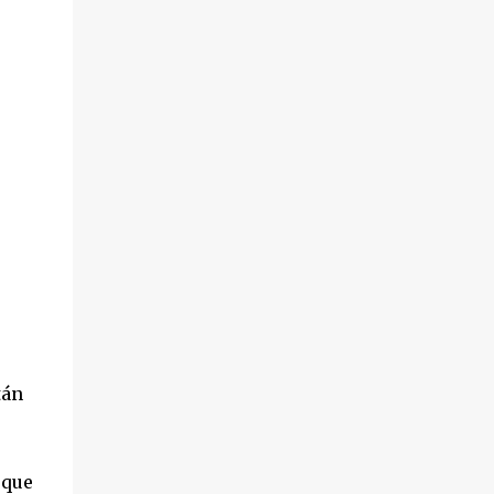
o
tán
 que