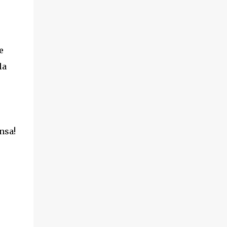
e
la
nsa!