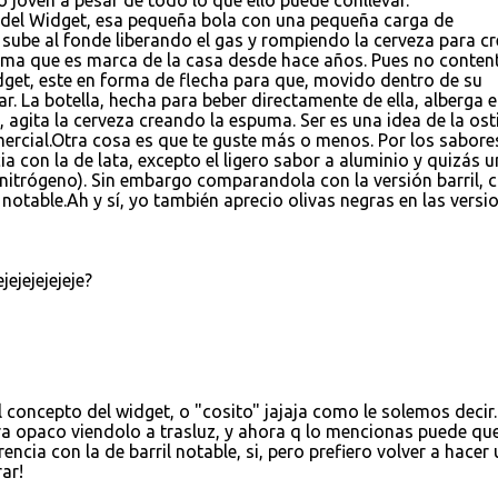
co joven a pesar de todo lo que ello puede conllevar.
 del Widget, esa pequeña bola con una pequeña carga de
 sube al fonde liberando el gas y rompiendo la cerveza para cr
ma que es marca de la casa desde hace años. Pues no conten
dget, este en forma de flecha para que, movido dentro de su
lar. La botella, hecha para beber directamente de ella, alberga e
 agita la cerveza creando la espuma. Ser es una idea de la ost
mercial.Otra cosa es que te guste más o menos. Por los sabore
 con la de lata, excepto el ligero sabor a aluminio y quizás 
nitrógeno). Sin embargo comparandola con la versión barril,
notable.Ah y sí, yo también aprecio olivas negras en las versi
ejejejejeje?
l concepto del widget, o "cosito" jajaja como le solemos decir
era opaco viendolo a trasluz, y ahora q lo mencionas puede qu
encia con la de barril notable, si, pero prefiero volver a hacer
ar!