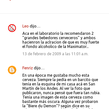
Leo
dijo…
C
Aca en el laboratorio la recomendaron 2
o
"grandes bebedores cerveceros" y ambos
hacienron la aclracion de que es muy fuerte
m
el fondo alcoholico de la Maximator...
e
13 de febrero de 2009 a las 11:01 a.m.
n
t
Fenriz
dijo…
a
En una época me gustaba mucho esta
r
cerveza. Siempre la pedía en un barcito que
i
tenía en la esquina de mi casa acá en San
Martín de los Andes. Al ver la foto que
o
publicaron, nunca pensé que fuera tan rubia.
s
Tenía una imagen de esta cerveza como
bastante más oscura. Alguna vez probaron
la "Biere du Demon"? según dice en su