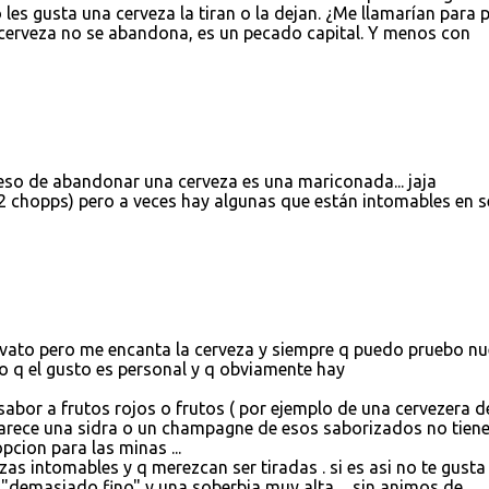
les gusta una cerveza la tiran o la dejan. ¿Me llamarían para 
 cerveza no se abandona, es un pecado capital. Y menos con
. eso de abandonar una cerveza es una mariconada... jaja
 2 chopps) pero a veces hay algunas que están intomables en s
vato pero me encanta la cerveza y siempre q puedo pruebo n
o q el gusto es personal y q obviamente hay
e sabor a frutos rojos o frutos ( por ejemplo de una cervezera d
arece una sidra o un champagne de esos saborizados no tien
pcion para las minas ...
zas intomables y q merezcan ser tiradas . si es asi no te gusta
"demasiado fino" y una soberbia muy alta ... sin animos de