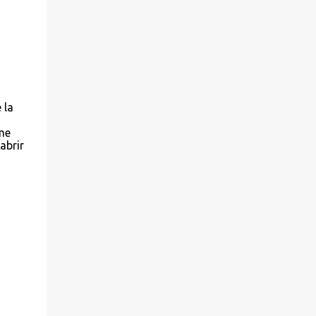
 la
me
abrir