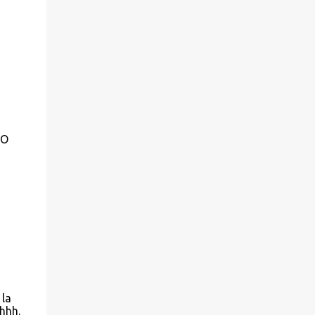
MO
 la
hhh.