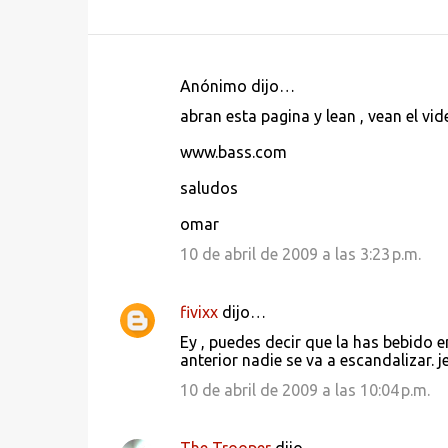
Anónimo dijo…
C
abran esta pagina y lean , vean el vid
o
www.bass.com
m
e
saludos
n
omar
t
10 de abril de 2009 a las 3:23 p.m.
a
r
fivixx
dijo…
i
Ey , puedes decir que la has bebido e
o
anterior nadie se va a escandalizar. je
s
10 de abril de 2009 a las 10:04 p.m.