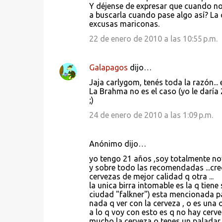
Y déjense de expresar que cuando no 
a buscarla cuando pase algo así? La
excusas mariconas.
22 de enero de 2010 a las 10:55 p.m.
Galapagos
dijo…
Jaja carlygom, tenés toda la razón..
La Brahma no es el caso (yo le daría
;)
24 de enero de 2010 a las 1:09 p.m.
Anónimo dijo…
yo tengo 21 años ,soy totalmente no
y sobre todo las recomendadas ...cre
cervezas de mejor calidad q otra ...
la unica birra intomable es la q tien
ciudad "falkner") esta mencionada p
nada q ver con la cerveza , o es una o
a lo q voy con esto es q no hay cerve
mucho la cerveza o tenes un paladar 