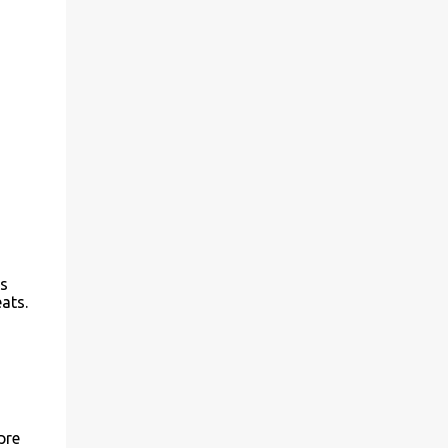
es
ats.
pre