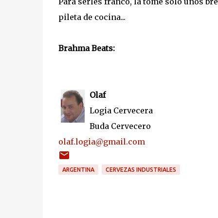
Para serles franco, la tomé solo unos bre
pileta de cocina...
Brahma Beats:
Olaf
Logia Cervecera
Buda Cervecero
olaf.logia@gmail.com
ARGENTINA
CERVEZAS INDUSTRIALES