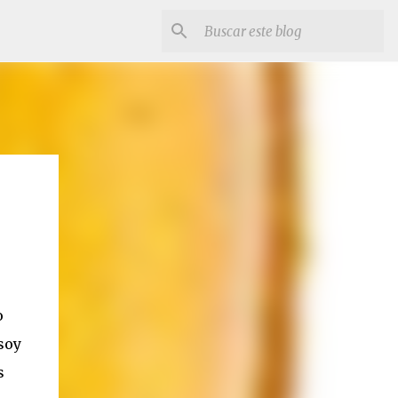
o
 soy
s