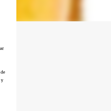
ar
 de
 y