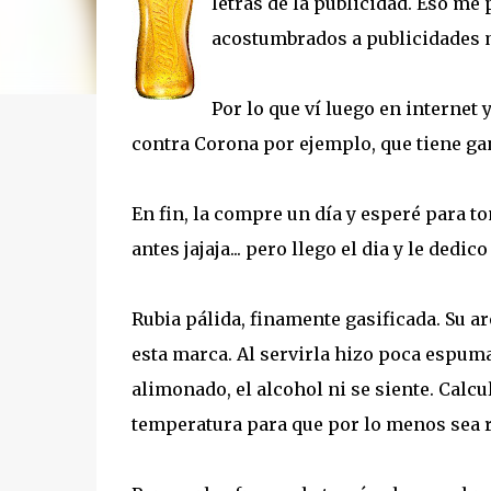
letras de la publicidad. Eso me
acostumbrados a publicidades m
Por lo que ví luego en internet
contra Corona por ejemplo, que tiene gan
En fin, la compre un día y esperé para 
antes jajaja... pero llego el dia y le dedic
Rubia pálida, finamente gasificada. Su a
esta marca. Al servirla hizo poca espum
alimonado, el alcohol ni se siente. Calc
temperatura para que por lo menos sea r