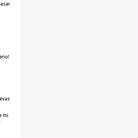
pasar
erio!
uevas
e mi
e