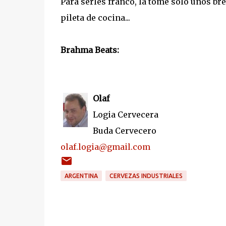
Para serles franco, la tomé solo unos bre
pileta de cocina...
Brahma Beats:
Olaf
Logia Cervecera
Buda Cervecero
olaf.logia@gmail.com
ARGENTINA
CERVEZAS INDUSTRIALES