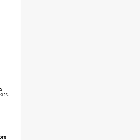
es
ats.
pre