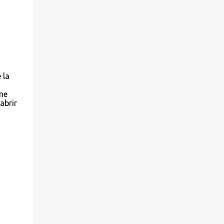
 la
me
abrir