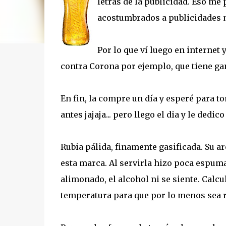
letras de la publicidad. Eso me
acostumbrados a publicidades m
Por lo que ví luego en internet
contra Corona por ejemplo, que tiene gan
En fin, la compre un día y esperé para 
antes jajaja... pero llego el dia y le dedic
Rubia pálida, finamente gasificada. Su a
esta marca. Al servirla hizo poca espum
alimonado, el alcohol ni se siente. Calc
temperatura para que por lo menos sea r