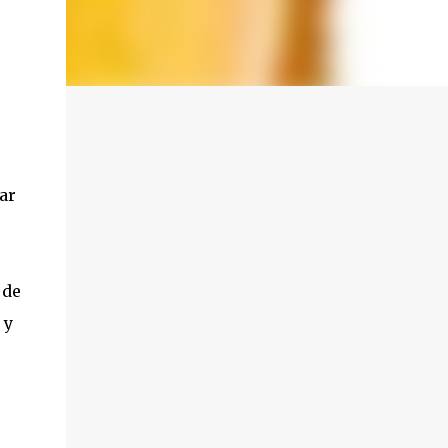
ar
 de
 y