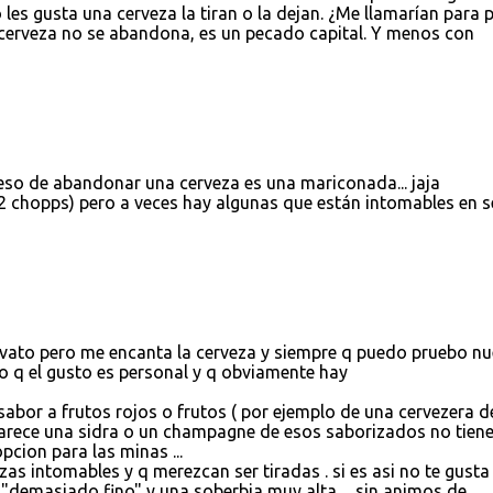
les gusta una cerveza la tiran o la dejan. ¿Me llamarían para 
 cerveza no se abandona, es un pecado capital. Y menos con
. eso de abandonar una cerveza es una mariconada... jaja
 2 chopps) pero a veces hay algunas que están intomables en s
vato pero me encanta la cerveza y siempre q puedo pruebo n
o q el gusto es personal y q obviamente hay
e sabor a frutos rojos o frutos ( por ejemplo de una cervezera d
arece una sidra o un champagne de esos saborizados no tien
pcion para las minas ...
zas intomables y q merezcan ser tiradas . si es asi no te gusta
"demasiado fino" y una soberbia muy alta ... sin animos de