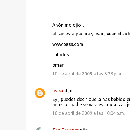
Anónimo dijo…
C
abran esta pagina y lean , vean el vid
o
www.bass.com
m
e
saludos
n
omar
t
10 de abril de 2009 a las 3:23 p.m.
a
r
fivixx
dijo…
i
Ey , puedes decir que la has bebido e
o
anterior nadie se va a escandalizar. je
s
10 de abril de 2009 a las 10:04 p.m.