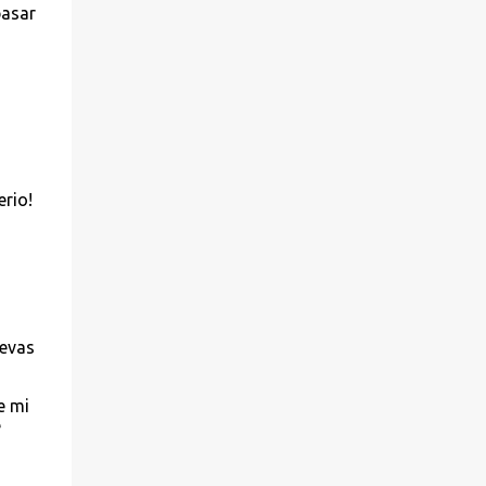
pasar
erio!
uevas
e mi
e