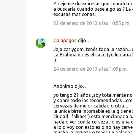
Y déjense de expresar que cuando no 
a buscarla cuando pase algo así? La
excusas mariconas.
22 de enero de 2010 a las 10:55 p.m.
Galapagos
dijo…
Jaja carlygom, tenés toda la razón..
La Brahma no es el caso (yo le daría
;)
24 de enero de 2010 a las 1:09 p.m.
Anónimo dijo…
yo tengo 21 años ,soy totalmente no
y sobre todo las recomendadas ...cre
cervezas de mejor calidad q otra ...
la unica birra intomable es la q tien
ciudad "falkner") esta mencionada p
nada q ver con la cerveza , o es una o
a lo q voy con esto es q no hay cerve
mucho la cerveza o tenes un paladar 