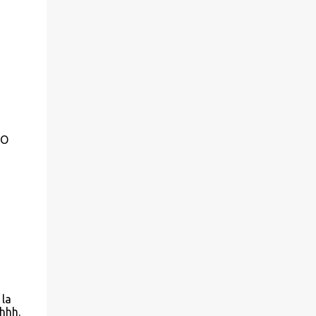
MO
 la
hhh.