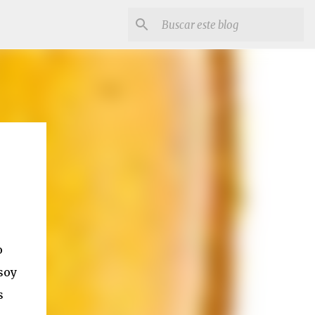
o
 soy
s