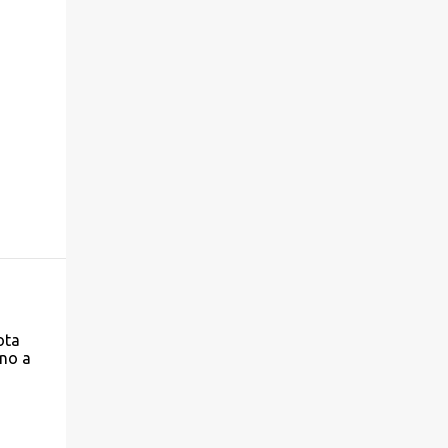
ota
eno a