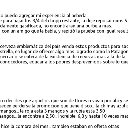
lo puedo agregar mi experiencia al beberla.
para bajar los 3/4 del chopp restante, la deje reposar unos 5
adamente gasificada, no encontraran una burbuja mas.
con un amigo que la bebía, y repitió la prueba con igual resul
a cerveza emblemática del país venda estos productos para sa
trella, en lugar de ofrecer algo mas logrado como la Patagon
mercado se entera de la existencia de cervezas mas allá de la
 conocedores, educar a los pobres desprevenidos sobre lo que
ero decirles que aquellos que son de flores o vivan por ahi y s
eden perderse la promocion que tiene disco... la chimay azul 
mangos... la roja esta 3 mangos y la rubia esta 3,50
gos... la encontre a 2,50... increible! 6,8 y hasta 10 veces ma
hice la compra del mes... tambien estaban en oferta otras