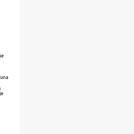
ue
 una
s
je