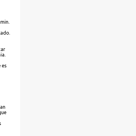
 min.
tado.
car
ia.
 es
ean
que
s