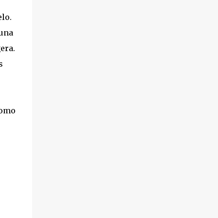
lo.
 una
era.
s
como