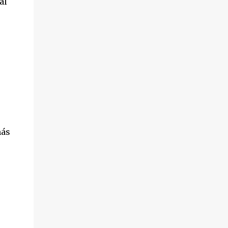
al
más