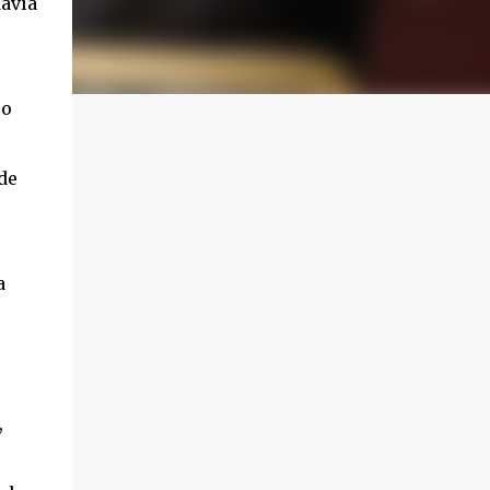
davía
ro
de
a
,