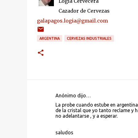
Logia Cervecera
Cazador de Cervezas
galapagos.logia@gmail.com
ARGENTINA
CERVEZAS INDUSTRIALES
Anónimo dijo…
C
La probe cuando estube en argentina 
o
de la cristal que yo tanto reclame y 
no adelantarse , y a esperar.
m
e
saludos
n