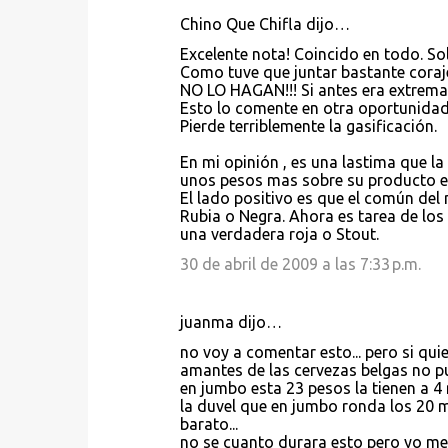
Chino Que Chifla dijo…
Excelente nota! Coincido en todo. So
Como tuve que juntar bastante coraje 
NO LO HAGAN!!! Si antes era extrem
Esto lo comente en otra oportunidad 
Pierde terriblemente la gasificación.
En mi opinión , es una lastima que l
unos pesos mas sobre su producto es
El lado positivo es que el común del 
Rubia o Negra. Ahora es tarea de los
una verdadera roja o Stout.
30 de abril de 2009 a las 7:33 p.m.
juanma dijo…
no voy a comentar esto... pero si qui
amantes de las cervezas belgas no pu
en jumbo esta 23 pesos la tienen a 4 
la duvel que en jumbo ronda los 20 man
barato...
no se cuanto durara esto pero yo me 