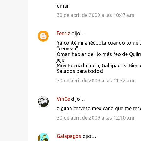
t
omar
a
30 de abril de 2009 a las 10:47 a.m.
r
i
Fenriz
dijo…
o
Ya conté mi anécdota cuando tomé un
s
"cerveza".
Omar: hablar de "lo más feo de Quilm
jeje
Muy Buena la nota, Galápagos! Bien o
Saludos para todos!
30 de abril de 2009 a las 11:52 a.m.
VinCe
dijo…
alguna cerveza mexicana que me re
30 de abril de 2009 a las 12:10 p.m.
Galapagos
dijo…