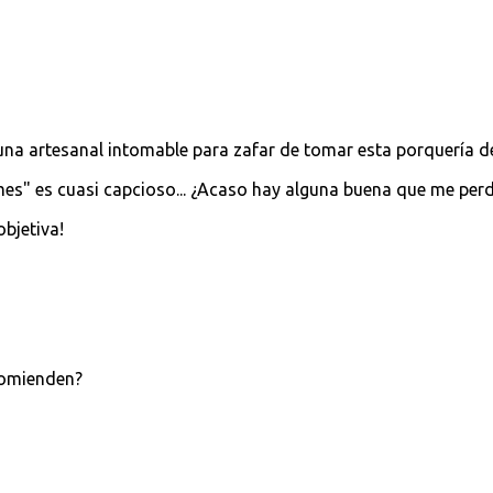
a artesanal intomable para zafar de tomar esta porquería d
es" es cuasi capcioso... ¿Acaso hay alguna buena que me perd
bjetiva!
comienden?