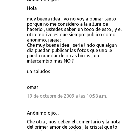
C
Hola
o
muy buena idea , yo no voy a opinar tanto
m
porque no me considero a la altura de
e
hacerlo , ustedes saben un toco de esto , y el
otro motivo es que siempre publico como
n
anonimo, jajaja;
t
Che muy buena idea , seria lindo que algun
dia puedan publicar las fotos que uno le
a
pueda mandar de otras birras , un
r
intercambio mas NO ?
i
un saludos
o
s
omar
19 de octubre de 2009 a las 10:58 a.m.
Anónimo dijo…
Che otra , nos deben el comentario y la nota
del primer amor de todos , la cristal que lo