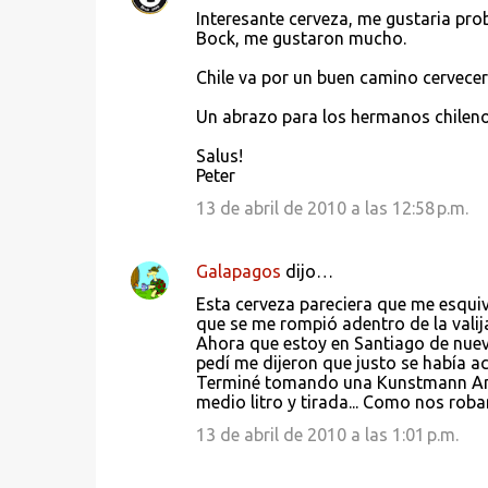
C
Interesante cerveza, me gustaria pr
o
Bock, me gustaron mucho.
m
Chile va por un buen camino cervecero
e
Un abrazo para los hermanos chilenos
n
t
Salus!
Peter
a
13 de abril de 2010 a las 12:58 p.m.
r
i
Galapagos
dijo…
o
s
Esta cerveza pareciera que me esquiva
que se me rompió adentro de la valija
Ahora que estoy en Santiago de nuevo
pedí me dijeron que justo se había ac
Terminé tomando una Kunstmann Amber
medio litro y tirada... Como nos roban
13 de abril de 2010 a las 1:01 p.m.