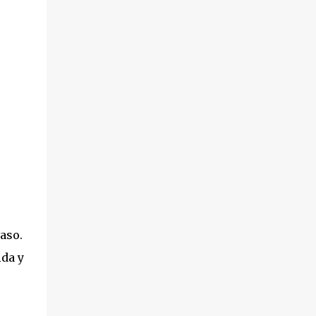
aso.
ida y