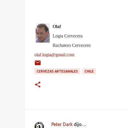
Olaf
Logia Cervecera
Bachatero Cervecero
olaf.logia@gmail.com
CERVEZAS ARTESANALES
CHILE
Peter Dark
dijo…