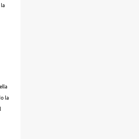
 la
ella
o la
l