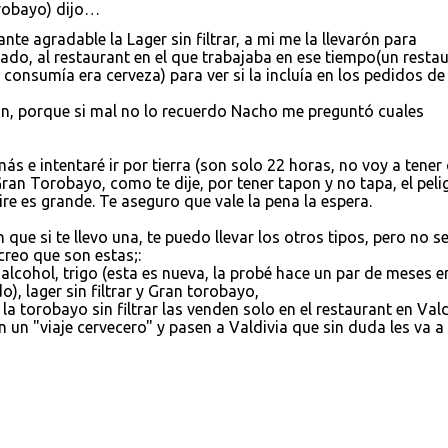
orobayo) dijo…
nte agradable la Lager sin filtrar, a mi me la llevarón para
ado, al restaurant en el que trabajaba en ese tiempo(un resta
consumía era cerveza) para ver si la incluía en los pedidos de
ón, porque si mal no lo recuerdo Nacho me preguntó cuales
ás e intentaré ir por tierra (son solo 22 horas, no voy a tener
Gran Torobayo, como te dije, por tener tapon y no tapa, el peli
e es grande. Te aseguro que vale la pena la espera.
que si te llevo una, te puedo llevar los otros tipos, pero no s
reo que son estas;:
n alcohol, trigo (esta es nueva, la probé hace un par de meses e
), lager sin filtrar y Gran torobayo,
la torobayo sin filtrar las venden solo en el restaurant en Vald
 un "viaje cervecero" y pasen a Valdivia que sin duda les va a