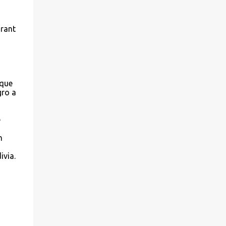
urant
 que
gro a
e
n
ivia.