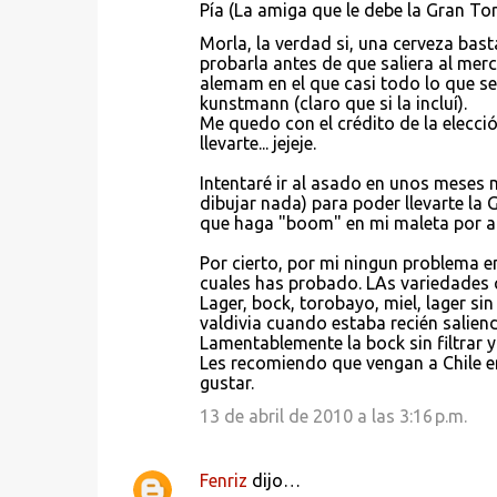
Pía (La amiga que le debe la Gran T
Morla, la verdad si, una cerveza basta
probarla antes de que saliera al merc
alemam en el que casi todo lo que se 
kunstmann (claro que si la incluí).
Me quedo con el crédito de la elecci
llevarte... jejeje.
Intentaré ir al asado en unos meses m
dibujar nada) para poder llevarte la 
que haga "boom" en mi maleta por air
Por cierto, por mi ningun problema en 
cuales has probado. LAs variedades c
Lager, bock, torobayo, miel, lager si
valdivia cuando estaba recién saliendo
Lamentablemente la bock sin filtrar y 
Les recomiendo que vengan a Chile en
gustar.
13 de abril de 2010 a las 3:16 p.m.
Fenriz
dijo…