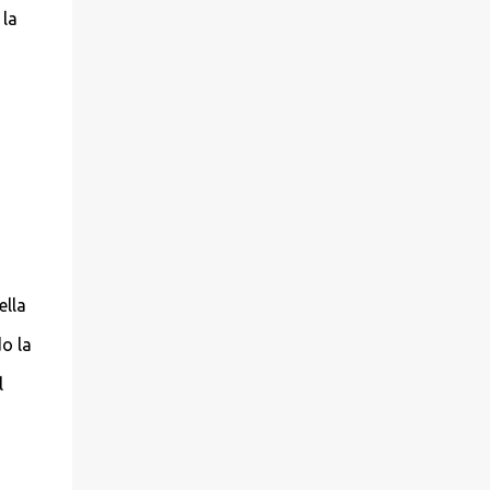
 la
ella
o la
l