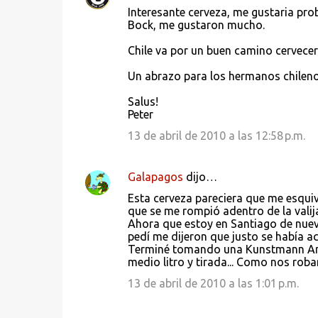
C
Interesante cerveza, me gustaria pr
o
Bock, me gustaron mucho.
m
Chile va por un buen camino cervecero
e
Un abrazo para los hermanos chilenos
n
t
Salus!
Peter
a
13 de abril de 2010 a las 12:58 p.m.
r
i
Galapagos
dijo…
o
s
Esta cerveza pareciera que me esquiva
que se me rompió adentro de la valija
Ahora que estoy en Santiago de nuevo
pedí me dijeron que justo se había ac
Terminé tomando una Kunstmann Amber
medio litro y tirada... Como nos roban
13 de abril de 2010 a las 1:01 p.m.