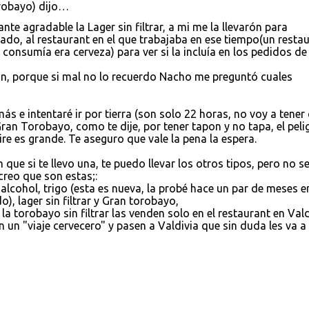
orobayo) dijo…
nte agradable la Lager sin filtrar, a mi me la llevarón para
ado, al restaurant en el que trabajaba en ese tiempo(un resta
consumía era cerveza) para ver si la incluía en los pedidos de
ón, porque si mal no lo recuerdo Nacho me preguntó cuales
ás e intentaré ir por tierra (son solo 22 horas, no voy a tener
Gran Torobayo, como te dije, por tener tapon y no tapa, el peli
e es grande. Te aseguro que vale la pena la espera.
que si te llevo una, te puedo llevar los otros tipos, pero no s
reo que son estas;:
n alcohol, trigo (esta es nueva, la probé hace un par de meses e
), lager sin filtrar y Gran torobayo,
la torobayo sin filtrar las venden solo en el restaurant en Vald
 un "viaje cervecero" y pasen a Valdivia que sin duda les va a