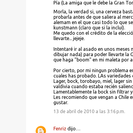
Pía (La amiga que le debe la Gran T
Morla, la verdad si, una cerveza basta
probarla antes de que saliera al merc
alemam en el que casi todo lo que se 
kunstmann (claro que si la incluí).
Me quedo con el crédito de la elecci
llevarte... jejeje.
Intentaré ir al asado en unos meses m
dibujar nada) para poder llevarte la 
que haga "boom" en mi maleta por air
Por cierto, por mi ningun problema en 
cuales has probado. LAs variedades c
Lager, bock, torobayo, miel, lager si
valdivia cuando estaba recién saliendo
Lamentablemente la bock sin filtrar y 
Les recomiendo que vengan a Chile en
gustar.
13 de abril de 2010 a las 3:16 p.m.
Fenriz
dijo…