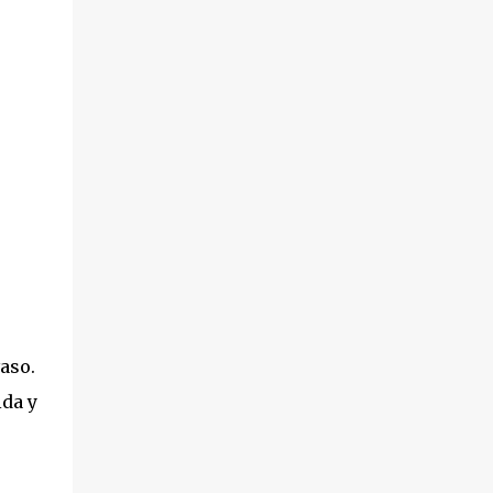
aso.
ida y