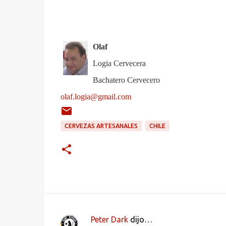
Olaf
Logia Cervecera
Bachatero Cervecero
olaf.logia@gmail.com
CERVEZAS ARTESANALES
CHILE
Peter Dark
dijo…