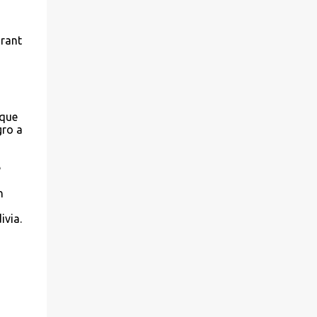
urant
 que
gro a
e
n
ivia.