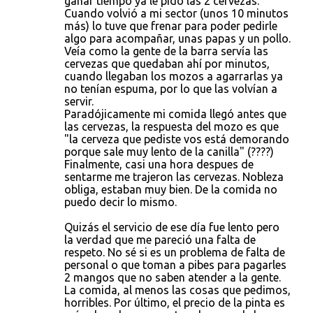
ganar tiempo ya le pido las 2 cervezas.
Cuando volvió a mi sector (unos 10 minutos
más) lo tuve que frenar para poder pedirle
algo para acompañar, unas papas y un pollo.
Veía como la gente de la barra servía las
cervezas que quedaban ahí por minutos,
cuando llegaban los mozos a agarrarlas ya
no tenían espuma, por lo que las volvían a
servir.
Paradójicamente mi comida llegó antes que
las cervezas, la respuesta del mozo es que
"la cerveza que pediste vos está demorando
porque sale muy lento de la canilla" (????)
Finalmente, casi una hora despues de
sentarme me trajeron las cervezas. Nobleza
obliga, estaban muy bien. De la comida no
puedo decir lo mismo.
Quizás el servicio de ese día fue lento pero
la verdad que me pareció una falta de
respeto. No sé si es un problema de falta de
personal o que toman a pibes para pagarles
2 mangos que no saben atender a la gente.
La comida, al menos las cosas que pedimos,
horribles. Por último, el precio de la pinta es