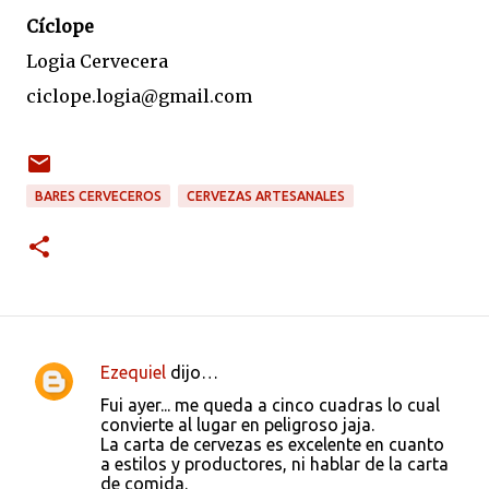
Cíclope
Logia Cervecera
ciclope.logia@gmail.com
BARES CERVECEROS
CERVEZAS ARTESANALES
Ezequiel
dijo…
C
Fui ayer... me queda a cinco cuadras lo cual
o
convierte al lugar en peligroso jaja.
La carta de cervezas es excelente en cuanto
m
a estilos y productores, ni hablar de la carta
e
de comida.