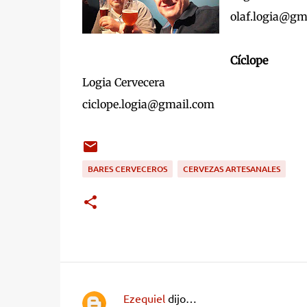
olaf.logia@gm
Cíclope
Logia Cervecera
ciclope.logia@gmail.com
BARES CERVECEROS
CERVEZAS ARTESANALES
Ezequiel
dijo…
C