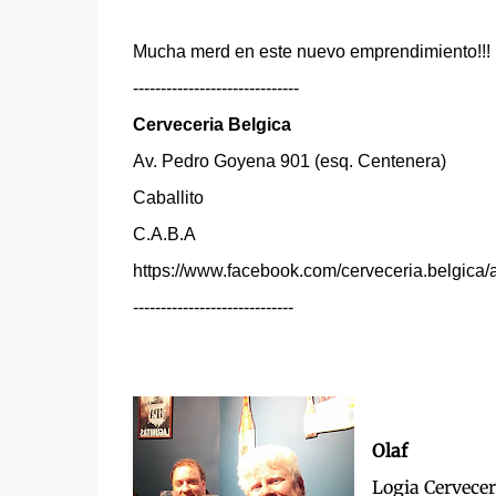
Mucha merd en este nuevo emprendimiento!!!
------------------------------
Cerveceria Belgica
Av. Pedro Goyena 901 (esq. Centenera)
Caballito
C.A.B.A
https://www.facebook.com/cerveceria.belgica/
-----------------------------
Olaf
Logia Cervece