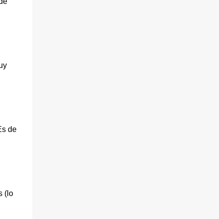
de
uy
Es de
 (lo