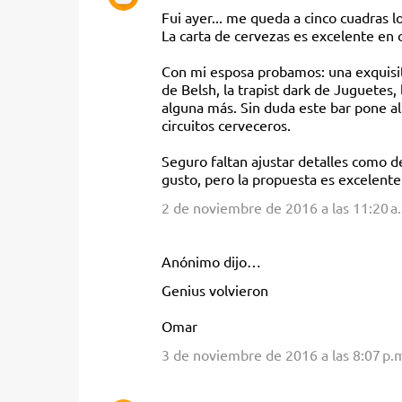
Fui ayer... me queda a cinco cuadras lo
o
La carta de cervezas es excelente en c
m
Con mi esposa probamos: una exquisita
e
de Belsh, la trapist dark de Juguetes,
n
alguna más. Sin duda este bar pone a
t
circuitos cerveceros.
a
Seguro faltan ajustar detalles como d
r
gusto, pero la propuesta es excelente
i
2 de noviembre de 2016 a las 11:20 a
o
s
Anónimo dijo…
Genius volvieron
Omar
3 de noviembre de 2016 a las 8:07 p.