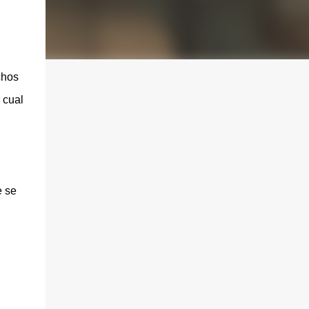
chos
 cual
e se