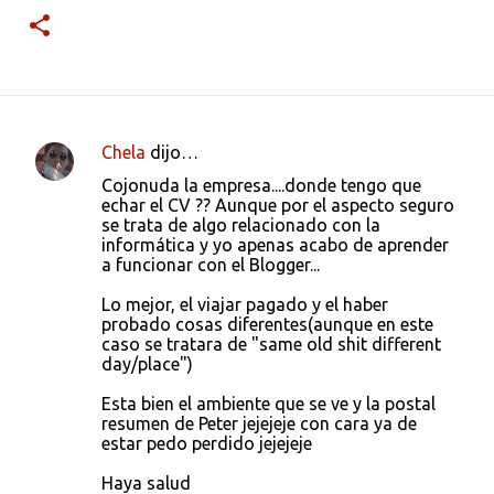
Chela
dijo…
C
Cojonuda la empresa....donde tengo que
o
echar el CV ?? Aunque por el aspecto seguro
se trata de algo relacionado con la
m
informática y yo apenas acabo de aprender
e
a funcionar con el Blogger...
n
Lo mejor, el viajar pagado y el haber
t
probado cosas diferentes(aunque en este
caso se tratara de "same old shit different
a
day/place")
r
Esta bien el ambiente que se ve y la postal
i
resumen de Peter jejejeje con cara ya de
o
estar pedo perdido jejejeje
s
Haya salud