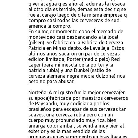
q ver al agua q es ahora), ademas la resaca
al otro dia es terrible, demas esta decir q se
fue al carajo luego de q la misma empresa q
compro casi todas las cerveceras de sud
america la compro.
En su mejor momento copo el mercado de
montevideo casi desbancando a la local
(pilsen). Se fabrica en la Fabrica de Cerveza
Patricia en Minas depto. de Lavalleja. Estos
ultimos años sacaron un par de cervezas
edicion limitada, Porter (medio pelo) Red
Lager (para mi mescla de la porter y la
patricia rubia) y una Dunkel (estilo de
cerveza alemana negra media dulzona) rica
pero no para abusar.
Norteña: A mi gusto fue la mejor cerveza(en
su epoca)fabricada por maestros cerveceros
de Paysandu, muy codiciada por los
brasileños para escapar de sus cervezas tan
suaves, una cerveza rubia pero con un
cuerpo muy pronunciado muy rica, bien
amarga color ambar, se vendia muy bien al
exterior y es la mas vendida de las
uruguayas en este momento en brasil(aca es