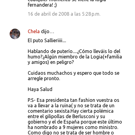
fernandera! ;)
16 de abril de 2008 a las 5:28 p.m.
Chela
dijo…
El puto Sallieriiii....
Hablando de puterío.....¿Cómo lleváis lo del
humo?¿Algún miembro de la Logia(+familia
y amigos) en peligro?
Cuidaos muchachos y espero que todo se
arregle pronto.
Haya Salud
P.S- Esa presidenta tan fashion vuestra os
va a llevar a la ruina( y no se trata de un
comentario sexista.Hay cierta polémica
entre el gilipollas de Berlusconi y su
gobierno y el de España porque este último
ha nombrado a 9 mujeres como ministro.
Como digo no se trata de ser hombre o