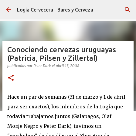
Ir al contenido principal
Logia Cervecera - Bares y Cerveza
Conociendo cervezas uruguayas
(Patricia, Pilsen y Zillertal)
publicadas por
Peter Dark
el
abril 15, 2008
Hace un par de semanas (31 de marzo y 1 de abril,
para ser exactos), los miembros de la Logia que
todavía trabajamos juntos (Galapagos, Olaf,
Monje Negro y Peter Dark), tuvimos un
"workshop" de dos días en el Sheraton de