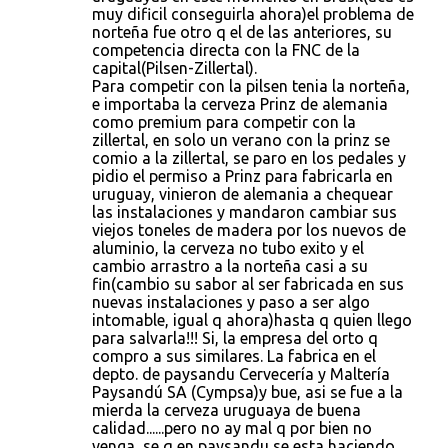
muy dificil conseguirla ahora)el problema de
norteña fue otro q el de las anteriores, su
competencia directa con la FNC de la
capital(Pilsen-Zillertal).
Para competir con la pilsen tenia la norteña,
e importaba la cerveza Prinz de alemania
como premium para competir con la
zillertal, en solo un verano con la prinz se
comio a la zillertal, se paro en los pedales y
pidio el permiso a Prinz para fabricarla en
uruguay, vinieron de alemania a chequear
las instalaciones y mandaron cambiar sus
viejos toneles de madera por los nuevos de
aluminio, la cerveza no tubo exito y el
cambio arrastro a la norteña casi a su
fin(cambio su sabor al ser fabricada en sus
nuevas instalaciones y paso a ser algo
intomable, igual q ahora)hasta q quien llego
para salvarla!!! Si, la empresa del orto q
compro a sus similares. La fabrica en el
depto. de paysandu Cervecería y Maltería
Paysandú SA (Cympsa)y bue, asi se fue a la
mierda la cerveza uruguaya de buena
calidad......pero no ay mal q por bien no
venga, se q en paysandu se esta haciendo