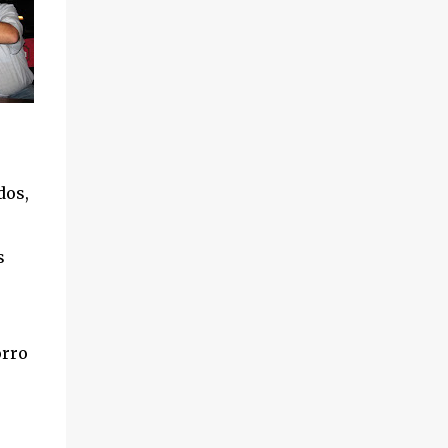
dos,
s
orro