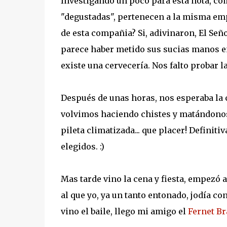
Investigando un poco para esta nota, co
"degustadas", pertenecen a la misma emp
de esta compañia? Si, adivinaron, El Se
parece haber metido sus sucias manos 
existe una cervecería. Nos falto probar l
Después de unas horas, nos esperaba la 
volvimos haciendo chistes y matándonos 
pileta climatizada... que placer! Defini
elegidos. :)
Mas tarde vino la cena y fiesta, empezó 
al que yo, ya un tanto entonado, jodía co
vino el baile, llego mi amigo el
Fernet B