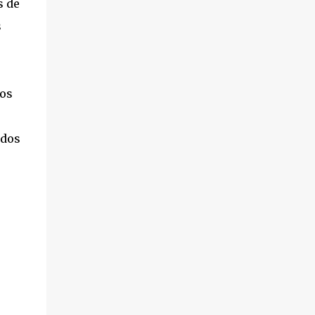
s de
s
ros
 dos