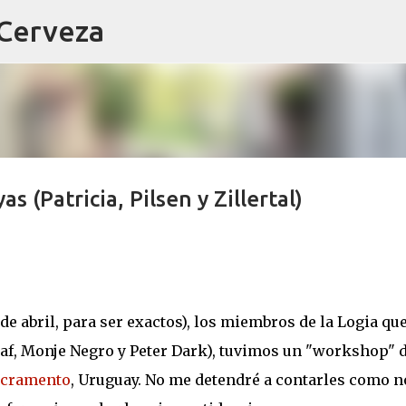
 Cerveza
Ir al contenido principal
 (Patricia, Pilsen y Zillertal)
de abril, para ser exactos), los miembros de la Logia qu
laf, Monje Negro y Peter Dark), tuvimos un "workshop" 
acramento
, Uruguay. No me detendré a contarles como n