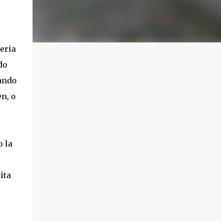
eria
do
ando
n, o
 la
ita