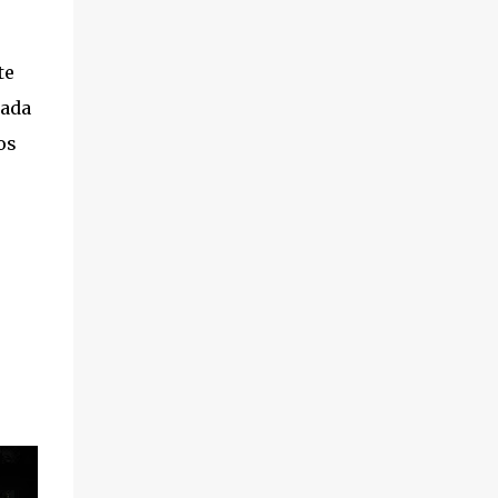
te
mada
os