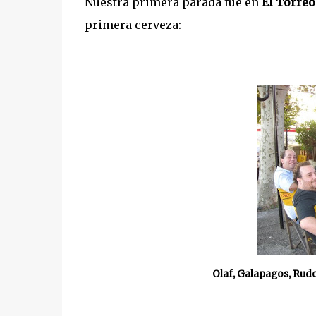
Nuestra primera parada fue en
El Torre
primera cerveza:
Olaf, Galapagos, Rudo