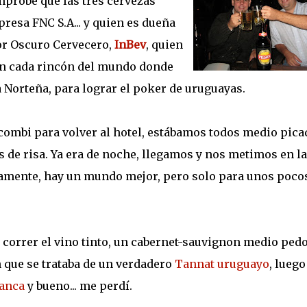
mprobé que las tres cervezas
resa FNC S.A... y quien es dueña
ñor Oscuro Cervecero,
InBev
, quien
en cada rincón del mundo donde
a Norteña, para lograr el poker de uruguayas.
combi para volver al hotel, estábamos todos medio pica
de risa. Ya era de noche, llegamos y nos metimos en la
tivamente, hay un mundo mejor, pero solo para unos poco
a correr el vino tinto, un cabernet-sauvignon medio ped
n que se trataba de un verdadero
Tannat uruguayo
, luego
ranca
y bueno... me perdí.