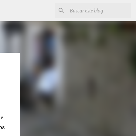
e
de
os