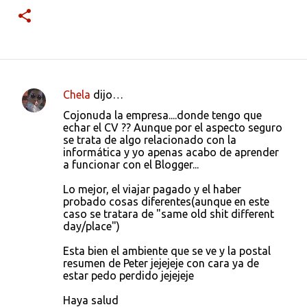
Chela
dijo…
C
Cojonuda la empresa....donde tengo que
o
echar el CV ?? Aunque por el aspecto seguro
se trata de algo relacionado con la
m
informática y yo apenas acabo de aprender
e
a funcionar con el Blogger...
n
Lo mejor, el viajar pagado y el haber
t
probado cosas diferentes(aunque en este
caso se tratara de "same old shit different
a
day/place")
r
Esta bien el ambiente que se ve y la postal
i
resumen de Peter jejejeje con cara ya de
o
estar pedo perdido jejejeje
s
Haya salud