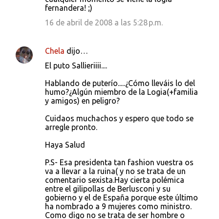
fernandera! ;)
16 de abril de 2008 a las 5:28 p.m.
Chela
dijo…
El puto Sallieriiii....
Hablando de puterío.....¿Cómo lleváis lo del
humo?¿Algún miembro de la Logia(+familia
y amigos) en peligro?
Cuidaos muchachos y espero que todo se
arregle pronto.
Haya Salud
P.S- Esa presidenta tan fashion vuestra os
va a llevar a la ruina( y no se trata de un
comentario sexista.Hay cierta polémica
entre el gilipollas de Berlusconi y su
gobierno y el de España porque este último
ha nombrado a 9 mujeres como ministro.
Como digo no se trata de ser hombre o