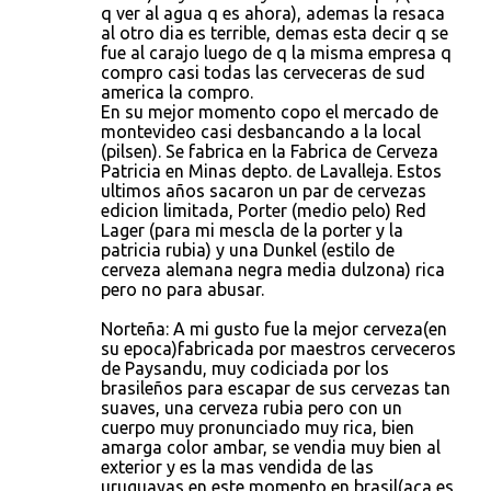
q ver al agua q es ahora), ademas la resaca
al otro dia es terrible, demas esta decir q se
fue al carajo luego de q la misma empresa q
compro casi todas las cerveceras de sud
america la compro.
En su mejor momento copo el mercado de
montevideo casi desbancando a la local
(pilsen). Se fabrica en la Fabrica de Cerveza
Patricia en Minas depto. de Lavalleja. Estos
ultimos años sacaron un par de cervezas
edicion limitada, Porter (medio pelo) Red
Lager (para mi mescla de la porter y la
patricia rubia) y una Dunkel (estilo de
cerveza alemana negra media dulzona) rica
pero no para abusar.
Norteña: A mi gusto fue la mejor cerveza(en
su epoca)fabricada por maestros cerveceros
de Paysandu, muy codiciada por los
brasileños para escapar de sus cervezas tan
suaves, una cerveza rubia pero con un
cuerpo muy pronunciado muy rica, bien
amarga color ambar, se vendia muy bien al
exterior y es la mas vendida de las
uruguayas en este momento en brasil(aca es