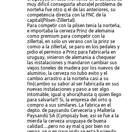
muy dificil conseguirla ahora)el problema de
norteña fue otro q el de las anteriores, su
competencia directa con la FNC de la
capital(Pilsen-Zillertal).
Para competir con la pilsen tenia la norteña,
e importaba la cerveza Prinz de alemania
como premium para competir con la
zillertal, en solo un verano con la prinz se
comio a la zillertal, se paro en los pedales y
pidio el permiso a Prinz para fabricarla en
uruguay, vinieron de alemania a chequear
las instalaciones y mandaron cambiar sus
viejos toneles de madera por los nuevos de
aluminio, la cerveza no tubo exito y el
cambio arrastro a la norteña casi a su
fin(cambio su sabor al ser fabricada en sus
nuevas instalaciones y paso a ser algo
intomable, igual q ahora)hasta q quien llego
para salvarla!!! Si, la empresa del orto q
compro a sus similares. La fabrica en el
depto. de paysandu Cervecería y Maltería
Paysandú SA (Cympsa)y bue, asi se fue a la
mierda la cerveza uruguaya de buena
calidad......pero no ay mal q por bien no
venga, se q en paysandu se esta haciendo