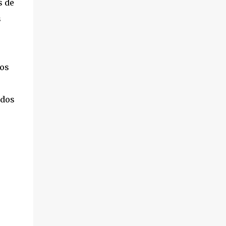
s de
s
ros
 dos