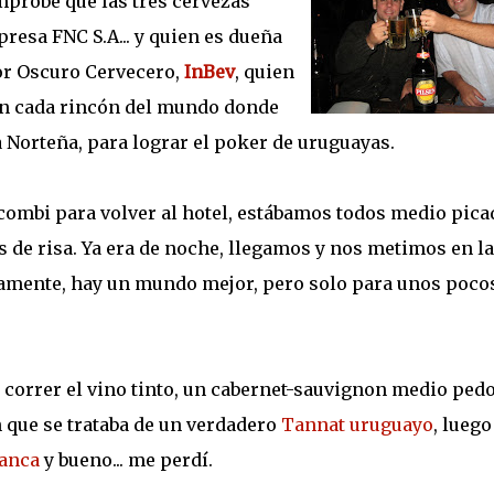
mprobé que las tres cervezas
resa FNC S.A... y quien es dueña
ñor Oscuro Cervecero,
InBev
, quien
en cada rincón del mundo donde
a Norteña, para lograr el poker de uruguayas.
combi para volver al hotel, estábamos todos medio pica
de risa. Ya era de noche, llegamos y nos metimos en la
tivamente, hay un mundo mejor, pero solo para unos poco
a correr el vino tinto, un cabernet-sauvignon medio ped
n que se trataba de un verdadero
Tannat uruguayo
, luego
ranca
y bueno... me perdí.