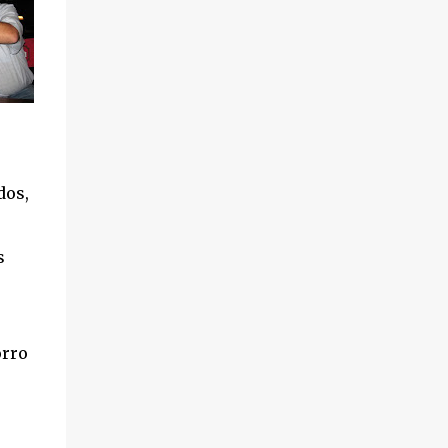
dos,
s
orro