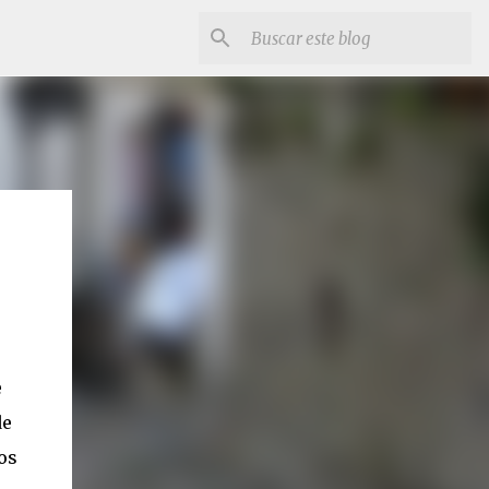
e
de
os