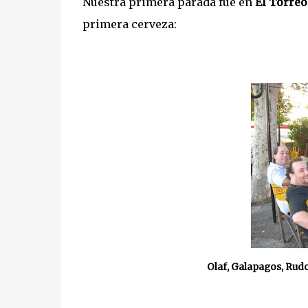
Nuestra primera parada fue en
El Torre
primera cerveza:
Olaf, Galapagos, Rudo