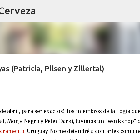
 Cerveza
Ir al contenido principal
 (Patricia, Pilsen y Zillertal)
de abril, para ser exactos), los miembros de la Logia qu
laf, Monje Negro y Peter Dark), tuvimos un "workshop" 
acramento
, Uruguay. No me detendré a contarles como n