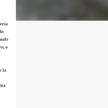
eria
do
ando
n, o
 la
ita