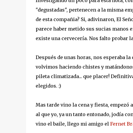
Investigando un poco para esta nota, co
"degustadas", pertenecen a la misma emp
de esta compañia? Si, adivinaron, El Se
parece haber metido sus sucias manos 
existe una cervecería. Nos falto probar l
Después de unas horas, nos esperaba la 
volvimos haciendo chistes y matándonos 
pileta climatizada... que placer! Defini
elegidos. :)
Mas tarde vino la cena y fiesta, empezó 
al que yo, ya un tanto entonado, jodía co
vino el baile, llego mi amigo el
Fernet B