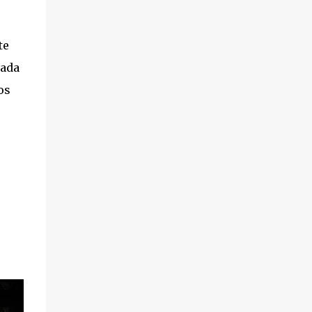
te
mada
os