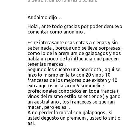
6 de abril de 2010 a las 3:33 a.m.
Anónimo dijo…
Hola , ante todo gracias por poder denuevo
comentar como anonimo .
Es re interasante esas catas a ciegas y sin
saber nada , porque uno se lleva sorpresas ,
como lo de la premium de galapagos y nos
habla un poco de la influencia que pueden
tener las marcas .
Segundo les cuento una anecdota , aqui se
hizo lo mismo en la tv con 20 vinos 10
franceses de los mejores que existen y 10
extrangeros y cataron 5 sommeliers
profecionales conocidos en toda francia (
vinos del mismo estilo se entiende ) y gano
un australiano , los franceces se querian
matar , pero es asi .
A no perder la moral son galapagos , si
usted degusto un premium , usted lo sintio
asi.