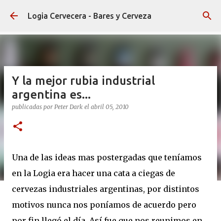
Ir al contenido principal
Logia Cervecera - Bares y Cerveza
Y la mejor rubia industrial
argentina es...
publicadas por
Peter Dark
el
abril 05, 2010
Una de las ideas mas postergadas que teníamos
en la Logia era hacer una cata a ciegas de
cervezas industriales argentinas, por distintos
motivos nunca nos poníamos de acuerdo pero
por fin llegó el día. Así fue que nos reunimos en