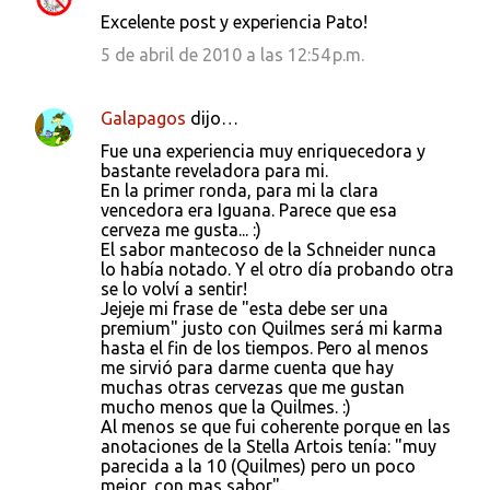
C
Excelente post y experiencia Pato!
o
5 de abril de 2010 a las 12:54 p.m.
m
e
Galapagos
dijo…
n
Fue una experiencia muy enriquecedora y
t
bastante reveladora para mi.
a
En la primer ronda, para mi la clara
vencedora era Iguana. Parece que esa
r
cerveza me gusta... :)
i
El sabor mantecoso de la Schneider nunca
lo había notado. Y el otro día probando otra
o
se lo volví a sentir!
s
Jejeje mi frase de "esta debe ser una
premium" justo con Quilmes será mi karma
hasta el fin de los tiempos. Pero al menos
me sirvió para darme cuenta que hay
muchas otras cervezas que me gustan
mucho menos que la Quilmes. :)
Al menos se que fui coherente porque en las
anotaciones de la Stella Artois tenía: "muy
parecida a la 10 (Quilmes) pero un poco
mejor, con mas sabor".