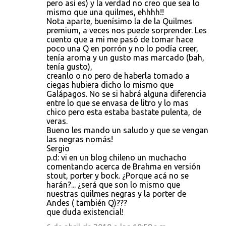
pero asi es) y la verdad no creo que sea lo
mismo que una quilmes, ehhhh!!
Nota aparte, buenísimo la de la Quilmes
premium, a veces nos puede sorprender. Les
cuento que a mi me pasó de tomar hace
poco una Q en porrón y no lo podía creer,
tenía aroma y un gusto mas marcado (bah,
tenía gusto),
creanlo o no pero de haberla tomado a
ciegas hubiera dicho lo mismo que
Galápagos. No se si habrá alguna diferencia
entre lo que se envasa de litro y lo mas
chico pero esta estaba bastate pulenta, de
veras.
Bueno les mando un saludo y que se vengan
las negras nomás!
Sergio
p.d: vi en un blog chileno un muchacho
comentando acerca de Brahma en versión
stout, porter y bock. ¿Porque acá no se
harán?... ¿será que son lo mismo que
nuestras quilmes negras y la porter de
Andes ( también Q)???
que duda existencial!