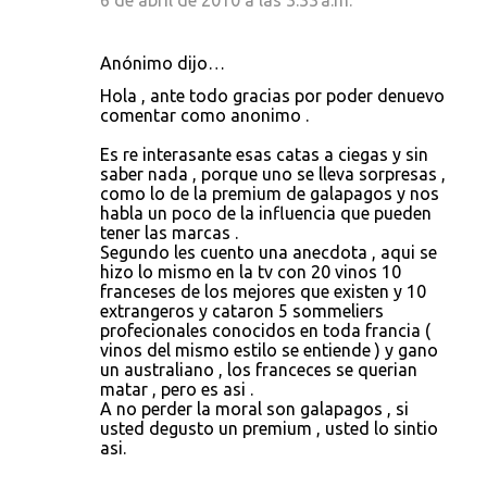
6 de abril de 2010 a las 3:33 a.m.
Anónimo dijo…
Hola , ante todo gracias por poder denuevo
comentar como anonimo .
Es re interasante esas catas a ciegas y sin
saber nada , porque uno se lleva sorpresas ,
como lo de la premium de galapagos y nos
habla un poco de la influencia que pueden
tener las marcas .
Segundo les cuento una anecdota , aqui se
hizo lo mismo en la tv con 20 vinos 10
franceses de los mejores que existen y 10
extrangeros y cataron 5 sommeliers
profecionales conocidos en toda francia (
vinos del mismo estilo se entiende ) y gano
un australiano , los franceces se querian
matar , pero es asi .
A no perder la moral son galapagos , si
usted degusto un premium , usted lo sintio
asi.