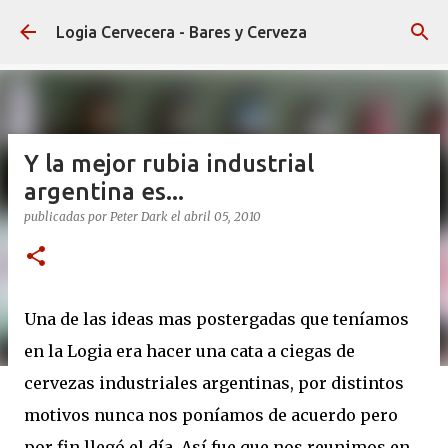
Ir al contenido principal
Logia Cervecera - Bares y Cerveza
Y la mejor rubia industrial
argentina es...
publicadas por
Peter Dark
el
abril 05, 2010
Una de las ideas mas postergadas que teníamos
en la Logia era hacer una cata a ciegas de
cervezas industriales argentinas, por distintos
motivos nunca nos poníamos de acuerdo pero
por fin llegó el día. Así fue que nos reunimos en