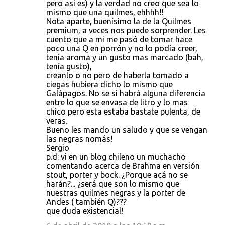
pero asi es) y la verdad no creo que sea lo
mismo que una quilmes, ehhhh!!
Nota aparte, buenísimo la de la Quilmes
premium, a veces nos puede sorprender. Les
cuento que a mi me pasó de tomar hace
poco una Q en porrón y no lo podía creer,
tenía aroma y un gusto mas marcado (bah,
tenía gusto),
creanlo o no pero de haberla tomado a
ciegas hubiera dicho lo mismo que
Galápagos. No se si habrá alguna diferencia
entre lo que se envasa de litro y lo mas
chico pero esta estaba bastate pulenta, de
veras.
Bueno les mando un saludo y que se vengan
las negras nomás!
Sergio
p.d: vi en un blog chileno un muchacho
comentando acerca de Brahma en versión
stout, porter y bock. ¿Porque acá no se
harán?... ¿será que son lo mismo que
nuestras quilmes negras y la porter de
Andes ( también Q)???
que duda existencial!