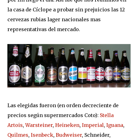
la casa de Cíclope a probar sin prejuicios las 12
cervezas rubias lager nacionales mas
representativas del mercado.
Las elegidas fueron (en orden decreciente de
precios según supermercados Coto):
Stella
Artois
,
Warsteiner
,
Heineken
,
Imperial
,
Iguana
,
Quilmes
,
Isenbeck
,
Budweiser
, Schneider,