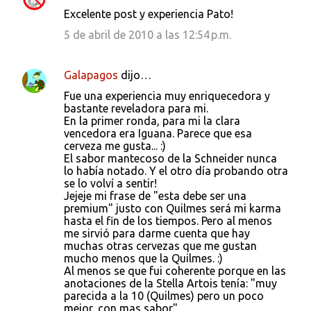
C
Excelente post y experiencia Pato!
o
5 de abril de 2010 a las 12:54 p.m.
m
e
Galapagos
dijo…
n
Fue una experiencia muy enriquecedora y
t
bastante reveladora para mi.
a
En la primer ronda, para mi la clara
vencedora era Iguana. Parece que esa
r
cerveza me gusta... :)
i
El sabor mantecoso de la Schneider nunca
lo había notado. Y el otro día probando otra
o
se lo volví a sentir!
s
Jejeje mi frase de "esta debe ser una
premium" justo con Quilmes será mi karma
hasta el fin de los tiempos. Pero al menos
me sirvió para darme cuenta que hay
muchas otras cervezas que me gustan
mucho menos que la Quilmes. :)
Al menos se que fui coherente porque en las
anotaciones de la Stella Artois tenía: "muy
parecida a la 10 (Quilmes) pero un poco
mejor, con mas sabor".