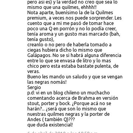
pero asi es) y la verdad no creo que sea lo
mismo que una quilmes, ehhhh!!
Nota aparte, buenísimo la de la Quilmes
premium, a veces nos puede sorprender. Les
cuento que a mi me pasó de tomar hace
poco una Q en porrón y no lo podía creer,
tenía aroma y un gusto mas marcado (bah,
tenía gusto),
creanlo o no pero de haberla tomado a
ciegas hubiera dicho lo mismo que
Galápagos. No se si habrá alguna diferencia
entre lo que se envasa de litro y lo mas
chico pero esta estaba bastate pulenta, de
veras.
Bueno les mando un saludo y que se vengan
las negras nomás!
Sergio
p.d: vi en un blog chileno un muchacho
comentando acerca de Brahma en versión
stout, porter y bock. ¿Porque acá no se
harán?... ¿será que son lo mismo que
nuestras quilmes negras y la porter de
Andes ( también Q)???
que duda existencial!