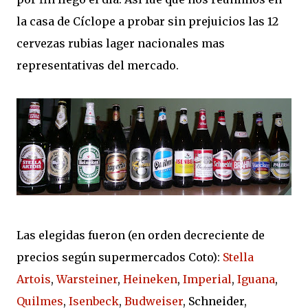
la casa de Cíclope a probar sin prejuicios las 12
cervezas rubias lager nacionales mas
representativas del mercado.
Las elegidas fueron (en orden decreciente de
precios según supermercados Coto):
Stella
Artois
,
Warsteiner
,
Heineken
,
Imperial
,
Iguana
,
Quilmes
,
Isenbeck
,
Budweiser
, Schneider,