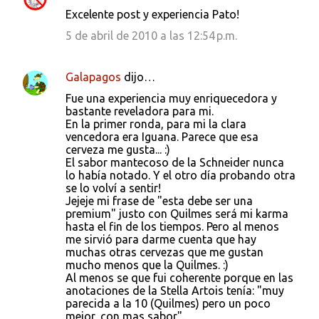
C
Excelente post y experiencia Pato!
o
5 de abril de 2010 a las 12:54 p.m.
m
e
Galapagos
dijo…
n
Fue una experiencia muy enriquecedora y
t
bastante reveladora para mi.
a
En la primer ronda, para mi la clara
vencedora era Iguana. Parece que esa
r
cerveza me gusta... :)
i
El sabor mantecoso de la Schneider nunca
lo había notado. Y el otro día probando otra
o
se lo volví a sentir!
s
Jejeje mi frase de "esta debe ser una
premium" justo con Quilmes será mi karma
hasta el fin de los tiempos. Pero al menos
me sirvió para darme cuenta que hay
muchas otras cervezas que me gustan
mucho menos que la Quilmes. :)
Al menos se que fui coherente porque en las
anotaciones de la Stella Artois tenía: "muy
parecida a la 10 (Quilmes) pero un poco
mejor, con mas sabor".