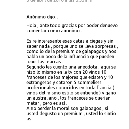
6 de abril de 2010 a las 3:33 a.m.
Anónimo dijo…
Hola , ante todo gracias por poder denuevo
comentar como anonimo .
Es re interasante esas catas a ciegas y sin
saber nada , porque uno se lleva sorpresas ,
como lo de la premium de galapagos y nos
habla un poco de la influencia que pueden
tener las marcas .
Segundo les cuento una anecdota , aqui se
hizo lo mismo en la tv con 20 vinos 10
franceses de los mejores que existen y 10
extrangeros y cataron 5 sommeliers
profecionales conocidos en toda francia (
vinos del mismo estilo se entiende ) y gano
un australiano , los franceces se querian
matar , pero es asi .
A no perder la moral son galapagos , si
usted degusto un premium , usted lo sintio
asi.