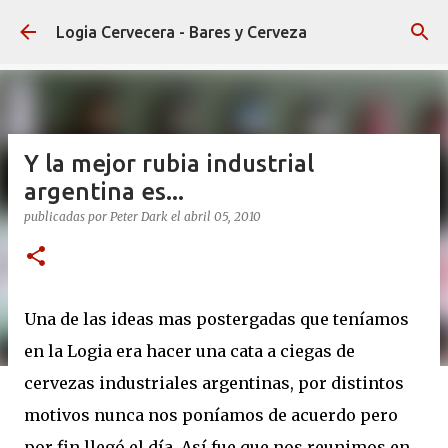
Ir al contenido principal
Logia Cervecera - Bares y Cerveza
Y la mejor rubia industrial
argentina es...
publicadas por
Peter Dark
el
abril 05, 2010
Una de las ideas mas postergadas que teníamos
en la Logia era hacer una cata a ciegas de
cervezas industriales argentinas, por distintos
motivos nunca nos poníamos de acuerdo pero
por fin llegó el día. Así fue que nos reunimos en