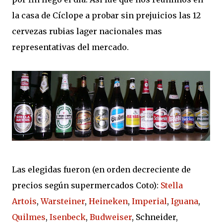
la casa de Cíclope a probar sin prejuicios las 12
cervezas rubias lager nacionales mas
representativas del mercado.
Las elegidas fueron (en orden decreciente de
precios según supermercados Coto):
Stella
Artois
,
Warsteiner
,
Heineken
,
Imperial
,
Iguana
,
Quilmes
,
Isenbeck
,
Budweiser
, Schneider,