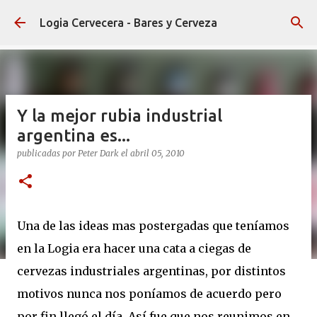
Ir al contenido principal
Logia Cervecera - Bares y Cerveza
Y la mejor rubia industrial
argentina es...
publicadas por
Peter Dark
el
abril 05, 2010
Una de las ideas mas postergadas que teníamos
en la Logia era hacer una cata a ciegas de
cervezas industriales argentinas, por distintos
motivos nunca nos poníamos de acuerdo pero
por fin llegó el día. Así fue que nos reunimos en