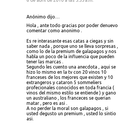
6 de abril de 2010 a las 3:33 a.m.
Anónimo dijo…
Hola , ante todo gracias por poder denuevo
comentar como anonimo .
Es re interasante esas catas a ciegas y sin
saber nada , porque uno se lleva sorpresas ,
como lo de la premium de galapagos y nos
habla un poco de la influencia que pueden
tener las marcas .
Segundo les cuento una anecdota , aqui se
hizo lo mismo en la tv con 20 vinos 10
franceses de los mejores que existen y 10
extrangeros y cataron 5 sommeliers
profecionales conocidos en toda francia (
vinos del mismo estilo se entiende ) y gano
un australiano , los franceces se querian
matar , pero es asi .
A no perder la moral son galapagos , si
usted degusto un premium , usted lo sintio
asi.