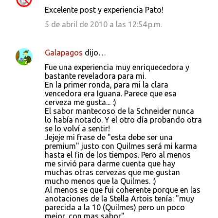
C
Excelente post y experiencia Pato!
o
5 de abril de 2010 a las 12:54 p.m.
m
e
Galapagos
dijo…
n
Fue una experiencia muy enriquecedora y
t
bastante reveladora para mi.
a
En la primer ronda, para mi la clara
vencedora era Iguana. Parece que esa
r
cerveza me gusta... :)
i
El sabor mantecoso de la Schneider nunca
lo había notado. Y el otro día probando otra
o
se lo volví a sentir!
s
Jejeje mi frase de "esta debe ser una
premium" justo con Quilmes será mi karma
hasta el fin de los tiempos. Pero al menos
me sirvió para darme cuenta que hay
muchas otras cervezas que me gustan
mucho menos que la Quilmes. :)
Al menos se que fui coherente porque en las
anotaciones de la Stella Artois tenía: "muy
parecida a la 10 (Quilmes) pero un poco
mejor, con mas sabor".