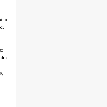
bien
gor
ar
lta.
o,