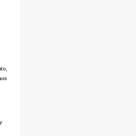
to,
mos
y
s