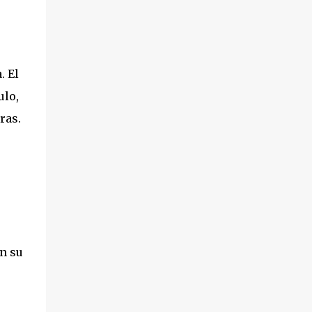
. El
ulo,
ras.
en su