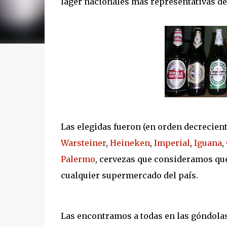
lager nacionales mas representativas d
Las elegidas fueron (en orden decrecien
Warsteiner
,
Heineken
,
Imperial
,
Iguana
,
Palermo
, cervezas que consideramos que
cualquier supermercado del país.
Las encontramos a todas en las góndolas