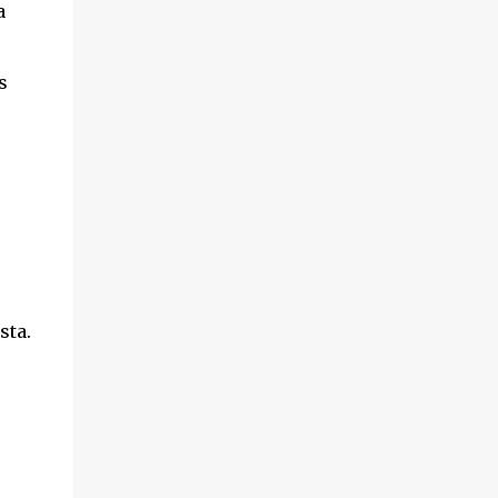
a
s
sta.