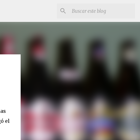
zas
ó el
s