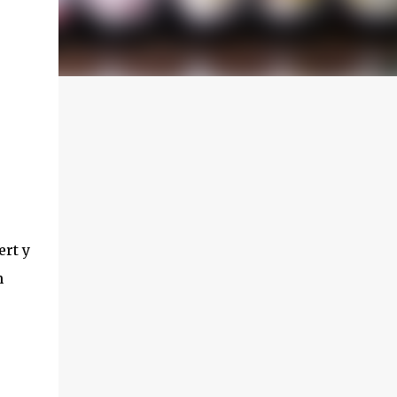
ert y
n