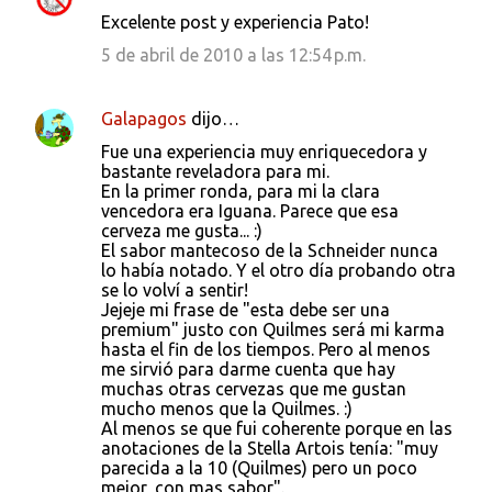
C
Excelente post y experiencia Pato!
o
5 de abril de 2010 a las 12:54 p.m.
m
e
Galapagos
dijo…
n
Fue una experiencia muy enriquecedora y
t
bastante reveladora para mi.
a
En la primer ronda, para mi la clara
vencedora era Iguana. Parece que esa
r
cerveza me gusta... :)
i
El sabor mantecoso de la Schneider nunca
lo había notado. Y el otro día probando otra
o
se lo volví a sentir!
s
Jejeje mi frase de "esta debe ser una
premium" justo con Quilmes será mi karma
hasta el fin de los tiempos. Pero al menos
me sirvió para darme cuenta que hay
muchas otras cervezas que me gustan
mucho menos que la Quilmes. :)
Al menos se que fui coherente porque en las
anotaciones de la Stella Artois tenía: "muy
parecida a la 10 (Quilmes) pero un poco
mejor, con mas sabor".