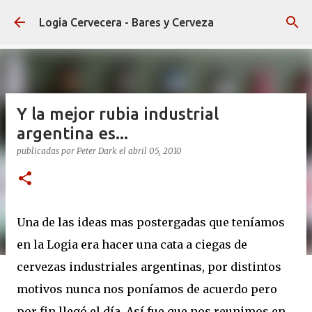
Ir al contenido principal
Logia Cervecera - Bares y Cerveza
Y la mejor rubia industrial
argentina es...
publicadas por
Peter Dark
el
abril 05, 2010
Una de las ideas mas postergadas que teníamos
en la Logia era hacer una cata a ciegas de
cervezas industriales argentinas, por distintos
motivos nunca nos poníamos de acuerdo pero
por fin llegó el día. Así fue que nos reunimos en