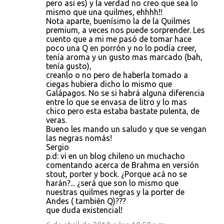
pero asi es) y la verdad no creo que sea lo
mismo que una quilmes, ehhhh!!
Nota aparte, buenísimo la de la Quilmes
premium, a veces nos puede sorprender. Les
cuento que a mi me pasó de tomar hace
poco una Q en porrón y no lo podía creer,
tenía aroma y un gusto mas marcado (bah,
tenía gusto),
creanlo o no pero de haberla tomado a
ciegas hubiera dicho lo mismo que
Galápagos. No se si habrá alguna diferencia
entre lo que se envasa de litro y lo mas
chico pero esta estaba bastate pulenta, de
veras.
Bueno les mando un saludo y que se vengan
las negras nomás!
Sergio
p.d: vi en un blog chileno un muchacho
comentando acerca de Brahma en versión
stout, porter y bock. ¿Porque acá no se
harán?... ¿será que son lo mismo que
nuestras quilmes negras y la porter de
Andes ( también Q)???
que duda existencial!