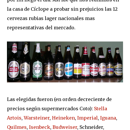
la casa de Cíclope a probar sin prejuicios las 12
cervezas rubias lager nacionales mas
representativas del mercado.
Las elegidas fueron (en orden decreciente de
precios según supermercados Coto):
Stella
Artois
,
Warsteiner
,
Heineken
,
Imperial
,
Iguana
,
Quilmes
,
Isenbeck
,
Budweiser
, Schneider,