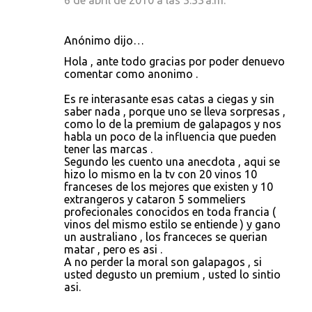
6 de abril de 2010 a las 3:33 a.m.
Anónimo dijo…
Hola , ante todo gracias por poder denuevo
comentar como anonimo .
Es re interasante esas catas a ciegas y sin
saber nada , porque uno se lleva sorpresas ,
como lo de la premium de galapagos y nos
habla un poco de la influencia que pueden
tener las marcas .
Segundo les cuento una anecdota , aqui se
hizo lo mismo en la tv con 20 vinos 10
franceses de los mejores que existen y 10
extrangeros y cataron 5 sommeliers
profecionales conocidos en toda francia (
vinos del mismo estilo se entiende ) y gano
un australiano , los franceces se querian
matar , pero es asi .
A no perder la moral son galapagos , si
usted degusto un premium , usted lo sintio
asi.