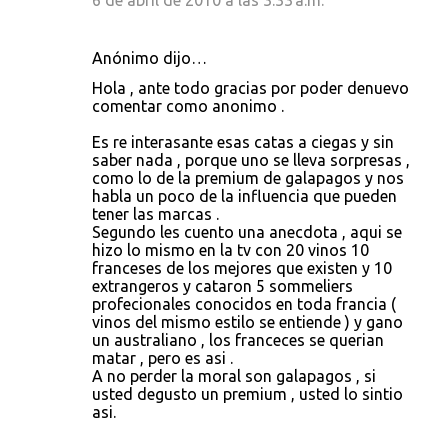
6 de abril de 2010 a las 3:33 a.m.
Anónimo dijo…
Hola , ante todo gracias por poder denuevo
comentar como anonimo .
Es re interasante esas catas a ciegas y sin
saber nada , porque uno se lleva sorpresas ,
como lo de la premium de galapagos y nos
habla un poco de la influencia que pueden
tener las marcas .
Segundo les cuento una anecdota , aqui se
hizo lo mismo en la tv con 20 vinos 10
franceses de los mejores que existen y 10
extrangeros y cataron 5 sommeliers
profecionales conocidos en toda francia (
vinos del mismo estilo se entiende ) y gano
un australiano , los franceces se querian
matar , pero es asi .
A no perder la moral son galapagos , si
usted degusto un premium , usted lo sintio
asi.