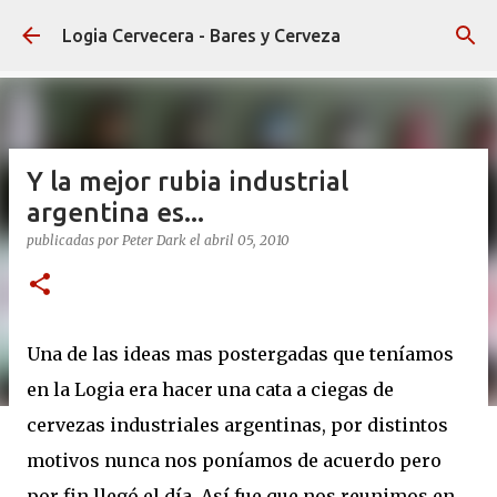
Ir al contenido principal
Logia Cervecera - Bares y Cerveza
Y la mejor rubia industrial
argentina es...
publicadas por
Peter Dark
el
abril 05, 2010
Una de las ideas mas postergadas que teníamos
en la Logia era hacer una cata a ciegas de
cervezas industriales argentinas, por distintos
motivos nunca nos poníamos de acuerdo pero
por fin llegó el día. Así fue que nos reunimos en