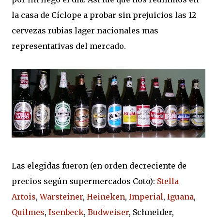
la casa de Cíclope a probar sin prejuicios las 12
cervezas rubias lager nacionales mas
representativas del mercado.
Las elegidas fueron (en orden decreciente de
precios según supermercados Coto):
Stella
Artois
,
Warsteiner
,
Heineken
,
Imperial
,
Iguana
,
Quilmes
,
Isenbeck
,
Budweiser
, Schneider,