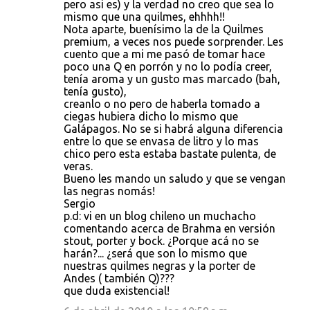
pero asi es) y la verdad no creo que sea lo
mismo que una quilmes, ehhhh!!
Nota aparte, buenísimo la de la Quilmes
premium, a veces nos puede sorprender. Les
cuento que a mi me pasó de tomar hace
poco una Q en porrón y no lo podía creer,
tenía aroma y un gusto mas marcado (bah,
tenía gusto),
creanlo o no pero de haberla tomado a
ciegas hubiera dicho lo mismo que
Galápagos. No se si habrá alguna diferencia
entre lo que se envasa de litro y lo mas
chico pero esta estaba bastate pulenta, de
veras.
Bueno les mando un saludo y que se vengan
las negras nomás!
Sergio
p.d: vi en un blog chileno un muchacho
comentando acerca de Brahma en versión
stout, porter y bock. ¿Porque acá no se
harán?... ¿será que son lo mismo que
nuestras quilmes negras y la porter de
Andes ( también Q)???
que duda existencial!