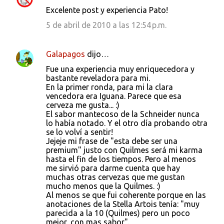
C
Excelente post y experiencia Pato!
o
5 de abril de 2010 a las 12:54 p.m.
m
e
Galapagos
dijo…
n
Fue una experiencia muy enriquecedora y
t
bastante reveladora para mi.
a
En la primer ronda, para mi la clara
vencedora era Iguana. Parece que esa
r
cerveza me gusta... :)
i
El sabor mantecoso de la Schneider nunca
lo había notado. Y el otro día probando otra
o
se lo volví a sentir!
s
Jejeje mi frase de "esta debe ser una
premium" justo con Quilmes será mi karma
hasta el fin de los tiempos. Pero al menos
me sirvió para darme cuenta que hay
muchas otras cervezas que me gustan
mucho menos que la Quilmes. :)
Al menos se que fui coherente porque en las
anotaciones de la Stella Artois tenía: "muy
parecida a la 10 (Quilmes) pero un poco
mejor, con mas sabor".