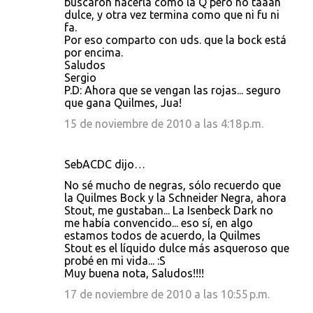
buscaron hacerla como la Q pero no taaan
dulce, y otra vez termina como que ni fu ni
fa.
Por eso comparto con uds. que la bock está
por encima.
Saludos
Sergio
P.D: Ahora que se vengan las rojas... seguro
que gana Quilmes, Jua!
15 de noviembre de 2010 a las 4:18 p.m.
SebACDC dijo…
No sé mucho de negras, sólo recuerdo que
la Quilmes Bock y la Schneider Negra, ahora
Stout, me gustaban... La Isenbeck Dark no
me había convencido... eso sí, en algo
estamos todos de acuerdo, la Quilmes
Stout es el líquido dulce más asqueroso que
probé en mi vida... :S
Muy buena nota, Saludos!!!!
17 de noviembre de 2010 a las 10:55 p.m.