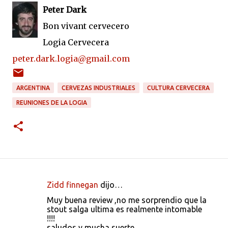
Peter Dark
Bon vivant cervecero
Logia Cervecera
peter.dark.logia@gmail.com
ARGENTINA
CERVEZAS INDUSTRIALES
CULTURA CERVECERA
REUNIONES DE LA LOGIA
Zidd finnegan
dijo…
C
Muy buena review ,no me sorprendio que la
o
stout salga ultima es realmente intomable
!!!!
m
saludos y mucha suerte