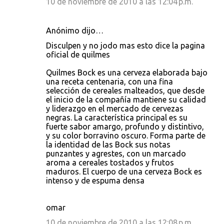
10 de noviembre de 2010 a las 12:04 p.m.
Anónimo dijo…
Disculpen y no jodo mas esto dice la pagina
oficial de quilmes
Quilmes Bock es una cerveza elaborada bajo
una receta centenaria, con una fina
selección de cereales malteados, que desde
el inicio de la compañía mantiene su calidad
y liderazgo en el mercado de cervezas
negras. La característica principal es su
fuerte sabor amargo, profundo y distintivo,
y su color borravino oscuro. Forma parte de
la identidad de las Bock sus notas
punzantes y agrestes, con un marcado
aroma a cereales tostados y frutos
maduros. El cuerpo de una cerveza Bock es
intenso y de espuma densa
omar
10 de noviembre de 2010 a las 12:08 p.m.