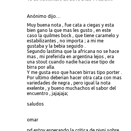
Anónimo dijo…
Muy buena nota , fue cata a ciegas y esta
bien gano la que mas les gusto , en este
caso la quilmes bock , que tiene caramelo y
estabilizantes , no importa ; a mi me
gustaba y la bebia seguido .
Segundo lastima que la africana no se hace
mas , mi preferida en argentina lejos , era
una stout cuando nadie hacia ese tipo de
birra por alla.
Y me gusta eso que hacen birras tipo porter .
Por ultimo deberian hacer otra cata con mas
variedades de negra , pero igual la nota
exelente , y bueno muchachos el sabor del
encuentro , jajajaja;
saludos
omar
pd estoy esperando la critica de pivni sobre