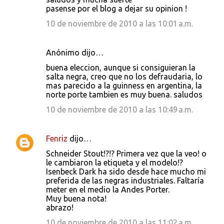
e
pasense por el blog a dejar su opinion !
n
10 de noviembre de 2010 a las 10:01 a.m.
t
a
Anónimo dijo…
r
buena eleccion, aunque si consiguieran la
i
salta negra, creo que no los defraudaria, lo
mas parecido a la guinness en argentina, la
o
norte porte tambien es muy buena. saludos
s
10 de noviembre de 2010 a las 10:49 a.m.
Fenriz
dijo…
Schneider Stout!?!? Primera vez que la veo! o
le cambiaron la etiqueta y el modelo!?
Isenbeck Dark ha sido desde hace mucho mi
preferida de las negras industriales. Faltaría
meter en el medio la Andes Porter.
Muy buena nota!
abrazo!
10 de noviembre de 2010 a las 11:02 a.m.