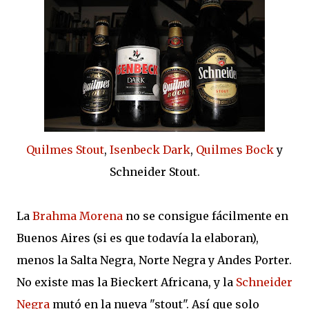
Quilmes Stout
,
Isenbeck Dark
,
Quilmes Bock
y
Schneider Stout.
La
Brahma Morena
no se consigue fácilmente en
Buenos Aires (si es que todavía la elaboran),
menos la Salta Negra, Norte Negra y Andes Porter.
No existe mas la Bieckert Africana, y la
Schneider
Negra
mutó en la nueva "stout". Así que solo