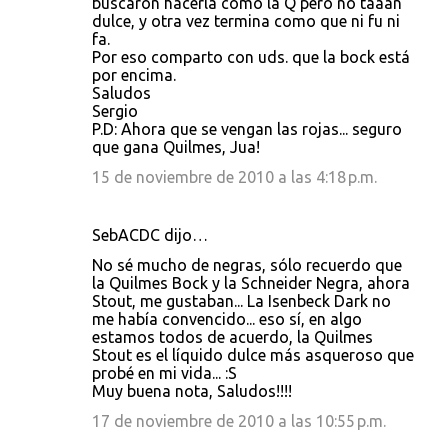
buscaron hacerla como la Q pero no taaan
dulce, y otra vez termina como que ni fu ni
fa.
Por eso comparto con uds. que la bock está
por encima.
Saludos
Sergio
P.D: Ahora que se vengan las rojas... seguro
que gana Quilmes, Jua!
15 de noviembre de 2010 a las 4:18 p.m.
SebACDC dijo…
No sé mucho de negras, sólo recuerdo que
la Quilmes Bock y la Schneider Negra, ahora
Stout, me gustaban... La Isenbeck Dark no
me había convencido... eso sí, en algo
estamos todos de acuerdo, la Quilmes
Stout es el líquido dulce más asqueroso que
probé en mi vida... :S
Muy buena nota, Saludos!!!!
17 de noviembre de 2010 a las 10:55 p.m.