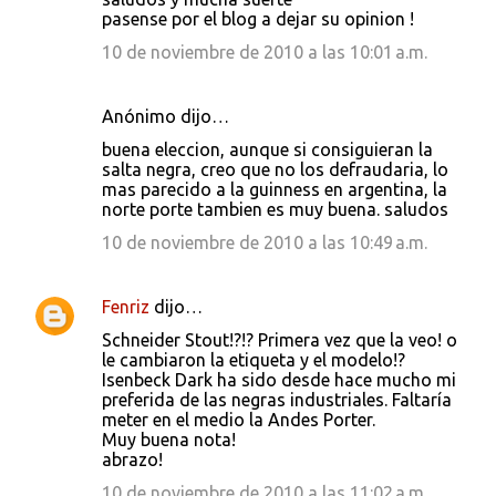
e
pasense por el blog a dejar su opinion !
n
10 de noviembre de 2010 a las 10:01 a.m.
t
a
Anónimo dijo…
r
buena eleccion, aunque si consiguieran la
i
salta negra, creo que no los defraudaria, lo
mas parecido a la guinness en argentina, la
o
norte porte tambien es muy buena. saludos
s
10 de noviembre de 2010 a las 10:49 a.m.
Fenriz
dijo…
Schneider Stout!?!? Primera vez que la veo! o
le cambiaron la etiqueta y el modelo!?
Isenbeck Dark ha sido desde hace mucho mi
preferida de las negras industriales. Faltaría
meter en el medio la Andes Porter.
Muy buena nota!
abrazo!
10 de noviembre de 2010 a las 11:02 a.m.