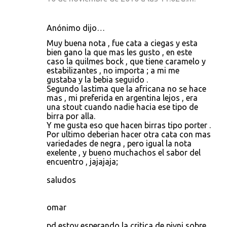
Anónimo dijo…
Muy buena nota , fue cata a ciegas y esta
bien gano la que mas les gusto , en este
caso la quilmes bock , que tiene caramelo y
estabilizantes , no importa ; a mi me
gustaba y la bebia seguido .
Segundo lastima que la africana no se hace
mas , mi preferida en argentina lejos , era
una stout cuando nadie hacia ese tipo de
birra por alla.
Y me gusta eso que hacen birras tipo porter .
Por ultimo deberian hacer otra cata con mas
variedades de negra , pero igual la nota
exelente , y bueno muchachos el sabor del
encuentro , jajajaja;
saludos
omar
pd estoy esperando la critica de pivni sobre