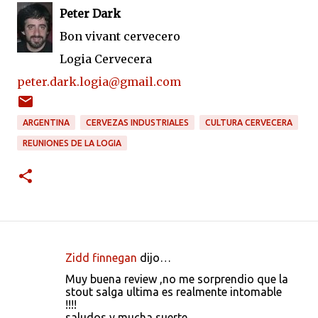
Peter Dark
Bon vivant cervecero
Logia Cervecera
peter.dark.logia@gmail.com
ARGENTINA
CERVEZAS INDUSTRIALES
CULTURA CERVECERA
REUNIONES DE LA LOGIA
Zidd finnegan
dijo…
C
Muy buena review ,no me sorprendio que la
o
stout salga ultima es realmente intomable
!!!!
m
saludos y mucha suerte