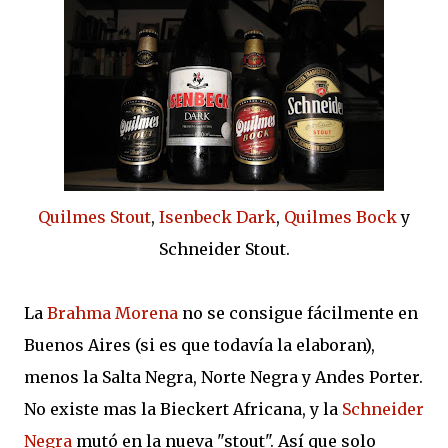
Quilmes Stout
,
Isenbeck Dark
,
Quilmes Bock
y
Schneider Stout.
La
Brahma Morena
no se consigue fácilmente en
Buenos Aires (si es que todavía la elaboran),
menos la Salta Negra, Norte Negra y Andes Porter.
No existe mas la Bieckert Africana, y la
Schneider
Negra
mutó en la nueva "stout". Así que solo