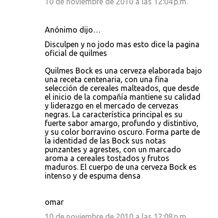
10 de noviembre de 2010 a las 12:04 p.m.
Anónimo dijo…
Disculpen y no jodo mas esto dice la pagina
oficial de quilmes
Quilmes Bock es una cerveza elaborada bajo
una receta centenaria, con una fina
selección de cereales malteados, que desde
el inicio de la compañía mantiene su calidad
y liderazgo en el mercado de cervezas
negras. La característica principal es su
fuerte sabor amargo, profundo y distintivo,
y su color borravino oscuro. Forma parte de
la identidad de las Bock sus notas
punzantes y agrestes, con un marcado
aroma a cereales tostados y frutos
maduros. El cuerpo de una cerveza Bock es
intenso y de espuma densa
omar
10 de noviembre de 2010 a las 12:08 p.m.